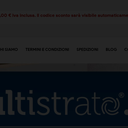
00 € iva inclusa. Il codice sconto sarà visibile automaticamen
HI SIAMO
TERMINI E CONDIZIONI
SPEDIZIONI
BLOG
C