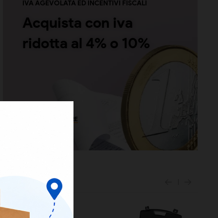
IVA AGEVOLATA ED INCENTIVI FISCALI
Acquista con iva
ridotta al 4% o 10%
SCOPRI COME FARE