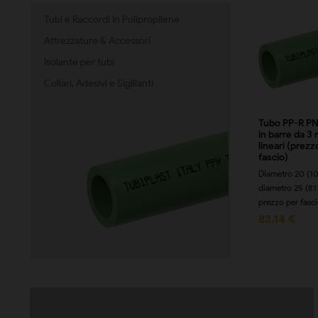
Tubi e Raccordi in Polipropilene
Attrezzature & Accessori
Isolante per tubi
Collari, Adesivi e Sigillanti
 Liscio 90°
Tappo Liscio
Tubo PP-R P
in barre da 3 
onibile nei diametri Ø
Disponibile nei diametri Ø
lineari (prezz
 25 • 32 • 40 • 50 • 63
20 • 25 • 32 • 40 • 50 • 63
fascio)
 • 90 • 110 •...
• 75 • 90 • 110 •...
Diametro 20 (10
29 €
0,20 €
diametro 25 (81 
prezzo per fascio
83,14 €