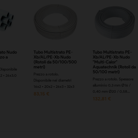
rato Nudo
Tubo Multistrato PE-
Tubo Multistrato PE-
zzo a
Xb/AL/PE-Xb Nudo
Xb/AL/PE-Xb Nudo
(Rotoli da 50/100/500
"Multi-Calor"
metri)
Aquatechnik (Rotoli da
Disponibile
50/100 metri)
Prezzo a rotolo.
x2 • 26x3.0
Prezzo a rotolo. Spessore
Disponibile nei diametri
alluminio 0,3 mm Ø16 /
16x2 • 20x2 • 26x3 • 32x3
0,40 mm Ø20 / 0,58...
83,15 €
132,81 €