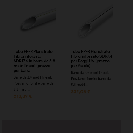
Tubo PP-R Pluristrato
Tubo PP-R Pluristrato
Tu
Fibrorinforzato
Fibrorinforzato SDR7.4
Fi
SDR17.6 in barre da 5.8
per Raggi UV (prezzo
pr
metri lineari (prezzo
per fascio)
sc
per barra)
pr
Barre da 2,9 metri lineari.
H
Barre da 2,9 metri lineari.
Possiamo fornire barre da
Ido
Possiamo fornire barre da
5,8 metri...
acq
5,8 metri...
332,05 €
5,8
213,89 €
29