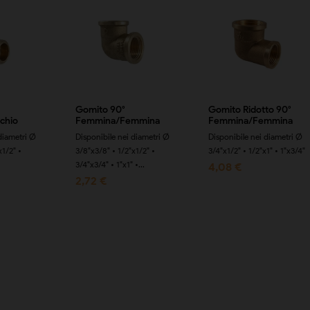
Gomito 90°
Gomito Ridotto 90°
chio
Femmina/Femmina
Femmina/Femmina
diametri Ø
Disponibile nei diametri Ø
Disponibile nei diametri Ø
x1/2" •
3/8"x3/8" • 1/2"x1/2" •
3/4"x1/2" • 1/2"x1" • 1"x3/4"
3/4"x3/4" • 1"x1" •...
4,08 €
2,72 €