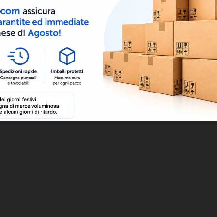
to CSST
Tubo corrugato CSST
Dadi e Guarnizioni per
ezzo a
per GAS spessore
Acqua e Gas
rivestimento 0,5 mm
Dadi e Guarnizioni per
 Rotoli da
Prezzo a rotolo. Rotoli da
Acqua e Gas
 metri.
5-10-25 metri.
0,53 €
37,76 €