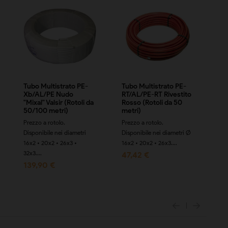
Tubo Multistrato PE-
Tubo Multistrato PE-
Tu
Xb/AL/PE Nudo
RT/AL/PE-RT Rivestito
RT
"Mixal" Valsir (Rotoli da
Rosso (Rotoli da 50
Bl
50/100 metri)
metri)
Pre
Prezzo a rotolo.
Prezzo a rotolo.
Dis
Disponibile nei diametri
Disponibile nei diametri Ø
16x
16x2 • 20x2 • 26x3 •
16x2 • 20x2 • 26x3....
47
32x3....
47,42 €
139,90 €