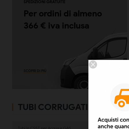
SPEDIZIONI GRATUITE
Per ordini di almeno
366 € iva inclusa
SCOPRI DI PIÙ
TUBI CORRUGATI IN CSST
Tubi in CSST per Acqua e GAS