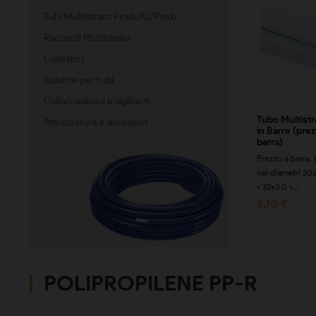
Tubi Multistrato Pexb/AL/Pexb
Raccordi Multistrato
Collettori
Isolante per tubi
Collari, adesivi e sigillanti
bo STRATO
Tubo Multistrato PE-
Tubo Multist
Attrezzature e accessori
tistrato-Rame
Xb/AL/PE-Xb Nudo
in Barre (pre
ezzo a rotolo)
GAS (Rotoli da 50/100
barra)
metri)
zo a rotolo. PER
Prezzo a barra. 
Prezzo a rotolo.
ESTO ARTICOLO NON
nei diametri 20
Disponibile nei diametri Ø
CETTIAMO
• 32x3.0 •...
16x2 • 20x2 • 26x3 • 32x3
AMENTI IN...
3,10 €
92,57 €
0,66 €
POLIPROPILENE PP-R