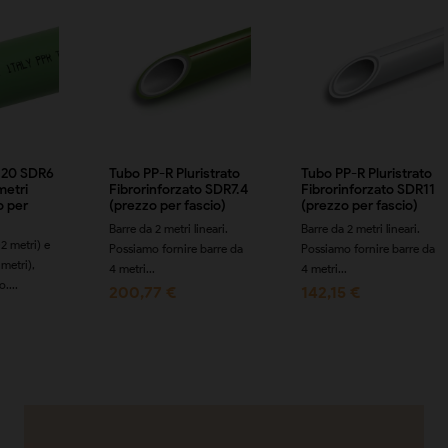
N20 SDR6
Tubo PP-R Pluristrato
Tubo PP-R Pluristrato
metri
Fibrorinforzato SDR7.4
Fibrorinforzato SDR11
o per
(prezzo per fascio)
(prezzo per fascio)
Barre da 2 metri lineari.
Barre da 2 metri lineari.
2 metri) e
Possiamo fornire barre da
Possiamo fornire barre da
metri),
4 metri...
4 metri...
....
200,77 €
142,15 €