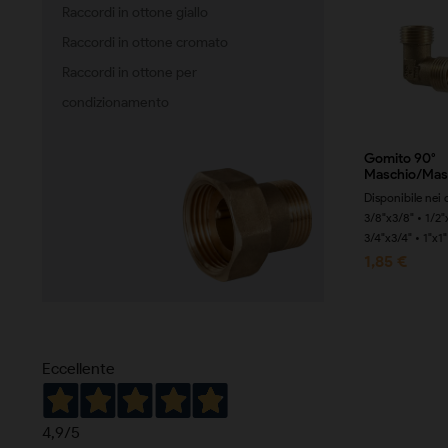
Raccordi in ottone giallo
Raccordi in ottone cromato
Raccordi in ottone per
condizionamento
e Femmina
Tee Femmina Ridotto
Gomito 90°
Maschio/Mas
onibile nei diametri Ø
Disponibile nei diametri Ø
Disponibile nei 
"x3/8"x3/8" •
1/2"x3/8"x1/2" •
3/8"x3/8" • 1/2"
x1/2"x1/2" •...
3/4"x3/8"x3/4" •...
3/4"x3/4" • 1"x1"
7 €
3,77 €
1,85 €
Eccellente
4,9
/5