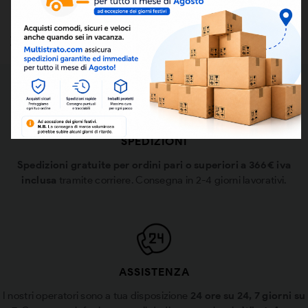

Torna in cima
Visualizza tutti i prodotti
SPEDIZIONI
Spedizioni gratuite per ordini pari o superiori a 366€ iva
inclusa
tramite corriere. Consegna in 2-4 giorni lavorativi.
ASSISTENZA
I nostri operatori sono a tua disposizione
24 ore su 24, 7 giorni su