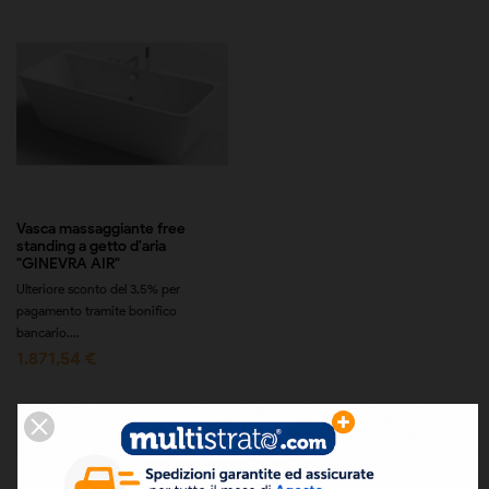
Vasca massaggiante free
standing a getto d'aria
"GINEVRA AIR"
Ulteriore sconto del 3,5% per
pagamento tramite bonifico
bancario....
1.871,54 €
Prodotti da 1 a 3 di 3 prodotti