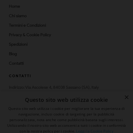
Home
Chi siamo
Termini e Condizioni
Privacy & Cookie Policy
Spedizioni
Blog
Contatti
CONTATTI
Indirizzo: Via Ascolese 4, 84038 Sassano (SA), Italy
Telefono: 0975-574159
×
Questo sito web utilizza cookie
Email: info@multistrato.com
Questo sito web utilizza i cookie per migliorare la tua esperienza di
navigazione, inclusi cookie di targeting per la pubblicità
personalizzata, nota anche come pubblicità basata sugli interessi.
Utilizzando il nostro sito web acconsenti a tutti i cookie in conformità
con la nostra policy per i cookie.
Leggi la Cookie Policy
© 2026 | Tutti i diritti sono riservati