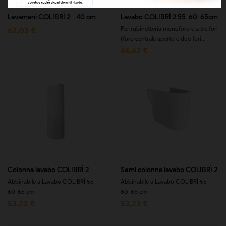
Lavamani COLIBRÌ 2 - 40 cm
Lavabo COLIBRÌ 2 55-60-65cm
Per rubinetteria monoforo e a tre fori
62,03 €
(foro centrale aperto e due fori...
65,62 €
Colonna lavabo COLIBRÌ 2
Semi colonna lavabo COLIBRÌ 2
Abbinabile a Lavabo COLIBRÌ 55-
Abbinabile a Lavabo COLIBRÌ 55-
60-65 cm
60-65 cm
53,23 €
53,23 €