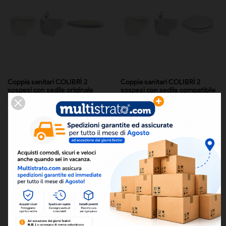
Coppia sanitari COLIBRÌ 2
Coppia sanitari COLIBRÌ 2
sospesi con sedile originale
sospesi con sedile compatibile
Bidet con foro singolo per
Bidet con foro singolo per
rubinetteria monoforo. Sedile in...
rubinetteria monoforo. Sedile in...
228,41 €
211,82 €