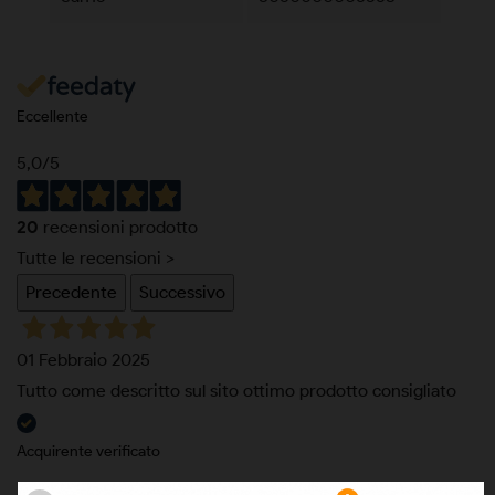
Eccellente
5,0
/5
20
recensioni prodotto
Tutte le recensioni >
Precedente
Successivo
01 Febbraio 2025
Tutto come descritto sul sito ottimo prodotto consigliato
Acquirente verificato