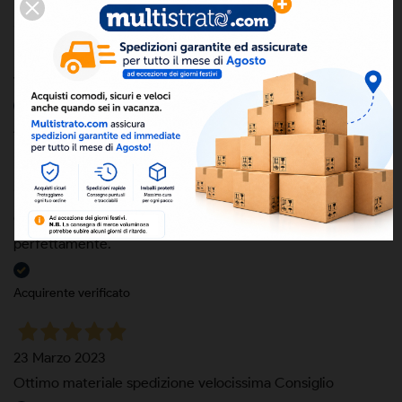
10 Dicembre 2024
Prodotto come da descrizione. Ottima qualità e spedizione
veloce
Acquirente verificato
16 Settembre 2024
Ottimo prodotto, come da aspettative. Imballato
perfettamente.
Acquirente verificato
23 Marzo 2023
Ottimo materiale spedizione velocissima Consiglio