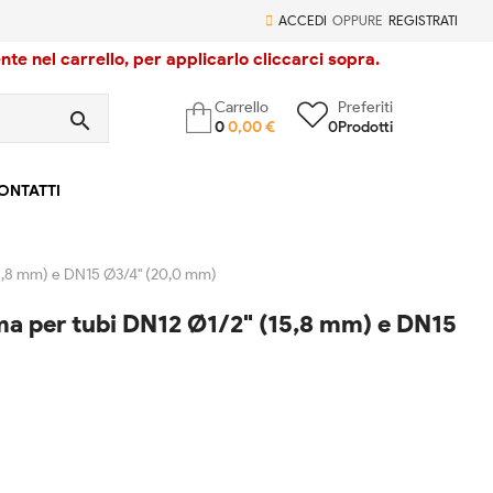
ACCEDI
OPPURE
REGISTRATI
te nel carrello, per applicarlo cliccarci sopra.
Carrello
Preferiti
search
0
0,00 €
0
Prodotti
ONTATTI
(15,8 mm) e DN15 Ø3/4" (20,0 mm)
ima per tubi DN12 Ø1/2" (15,8 mm) e DN15