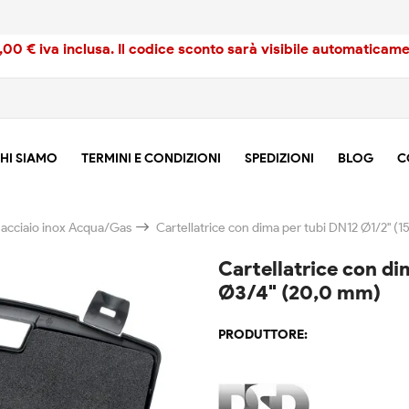
00 € iva inclusa. Il codice sconto sarà visibile automaticamen
HI SIAMO
TERMINI E CONDIZIONI
SPEDIZIONI
BLOG
C
 acciaio inox Acqua/Gas
Cartellatrice con dima per tubi DN12 Ø1/2" 
Cartellatrice con d
Ø3/4" (20,0 mm)
PRODUTTORE: