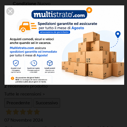
Condizione
Nuovo
Codice a barre
ean13
8050000009796
Eccellente
5,0
/5
2
recensioni prodotto
Tutte le recensioni >
Precedente
Successivo
07 Novembre 2024