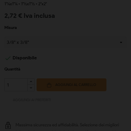
1"¼x1"¼ • 1"½x1"½ • 2"x2"
2,72 € Iva inclusa
Misura

Disponibile
Quantità
AGGIUNGI AL CARRELLO
AGGIUNGI AI PREFERITI
Massima sicurezza ed affidabilità. Selezione dei migliori