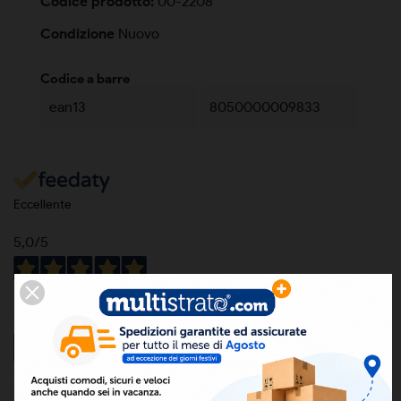
Codice prodotto:
00-2208
Condizione
Nuovo
Codice a barre
ean13
8050000009833
Eccellente
5,0
/5
5
recensioni prodotto
Tutte le recensioni >
Precedente
Successivo