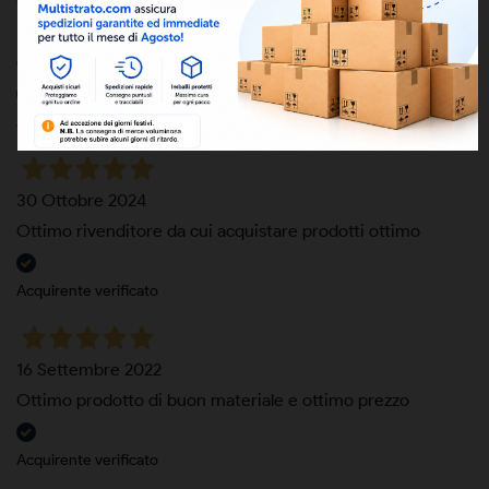
08 Gennaio 2026
Prodotti di qualità, spedizione ultraveloce. ottimo l'ottone
dei raccordi, è diversi anni che ci forniamo da loro.
Acquirente verificato
30 Ottobre 2024
Ottimo rivenditore da cui acquistare prodotti ottimo
Acquirente verificato
16 Settembre 2022
Ottimo prodotto di buon materiale e ottimo prezzo
Acquirente verificato