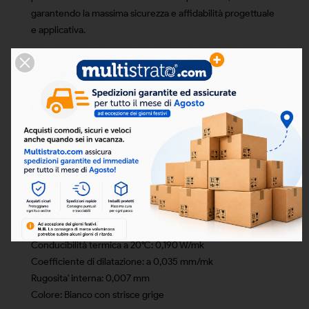
garantendo la massima sicurezza e affidabilità progettuale
e applicativa.
CAMPI DI IMPIEGO
Tubo particolarmente indicato per realizzare impianti
meccanici, di riscaldamento, condizionamento,irrigazione,
aria compressa, impianti idrico sanitari, ecc…
CARATTERISTICHE TECNICHE
Materiale: PP-RCT (Polipropilene copolimero a cristallinità
random) per lo strato interno, PP-RF (Polipropilene
fibrorinforzato con fibre di vetro) per lo strato intermedio
e PP-R (Polipropilene copolimero random) per lo strato
esterno.
Conducibilità termica a 20°C: 0,190 W/mk
Coefficiente di dilatazione: a 0,035 mm/mk
Rugosita' interna: 0,007 mm
Colore: Bianco con strisce grige