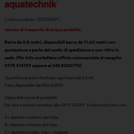
122032UPC
Codice prodotto:
Idoneo al trasporto di acqua potabile.
Barre da 5,8 metri, disponibili barre da 11,60 metri con
quotazione a parte del costo di spedizione o con ritiro in
sede.
(Per info contattare ufficio commerciale al recapito
0975 574159 oppure al 342 8330770)
Quantità e prezzo riferiti per ogni barra da 5.8 ml
Tubo disponibile dal Ø32 al Ø315
Disponibili raccordi preisolati.
Per info e prezzi contattaci allo
0975 574159
info@multistrato.com
A= diametro esterno del tubo
B= diametro interno del tubo
C= diametro totale, tubo + isolante