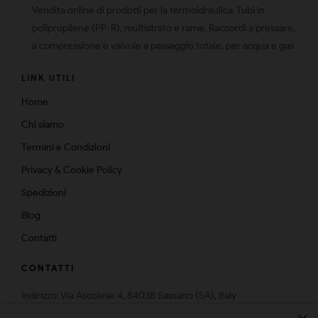
Vendita online di prodotti per la termoidraulica. Tubi in
polipropilene (PP-R), multistrato e rame. Raccordi a pressare,
a compressione e valvole a passaggio totale, per acqua e gas
LINK UTILI
Home
Chi siamo
Termini e Condizioni
Privacy & Cookie Policy
Spedizioni
Blog
Contatti
CONTATTI
Indirizzo: Via Ascolese 4, 84038 Sassano (SA), Italy
Telefono: 0975-574159