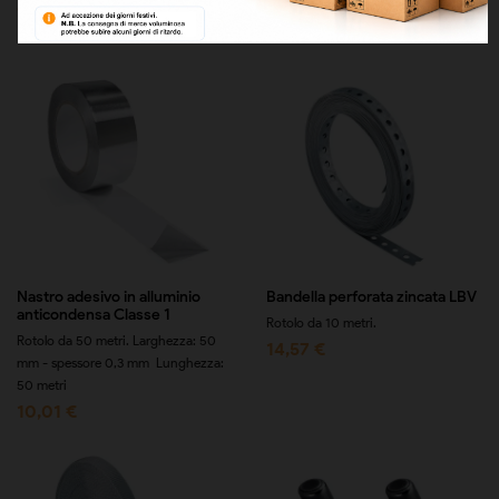
6,54 €
particolarmente...
5,93 €
Nastro adesivo in alluminio
Bandella perforata zincata LBV
anticondensa Classe 1
Rotolo da 10 metri.
Rotolo da 50 metri. Larghezza: 50
14,57 €
mm - spessore 0,3 mm Lunghezza:
50 metri
10,01 €