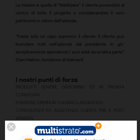
La mission è quella di “fidelizzare” il cliente ponendolo al
centro di tutto il progetto e considerandolo il vero
patrimonio e valore dell’azienda.
“Esiste solo un capo supremo: il cliente. Il cliente può
licenziare tutti nell’azienda dal presidente in giu’
semplicemente spendendo i suoi soldi da un’altra parte”
(Sam Walton, fondatore di Walmart)
I nostri punti di forza
PRODOTTI SEMPRE DISPONIBILI ED IN PRONTA
CONSEGNA
EVASIONE ORDINI IN 1 GIORNO LAVORATIVO
CONSULENZA ED ASSISTENZA CLIENTI, PRE E POST
VENDITA
SODDISFAZIONE CLIENTI CON IL 99,7% DI RECENSIONI
POSITIVE, LO 0,3% DI RECENSIONI “NEUTRE” E LO 0,0%