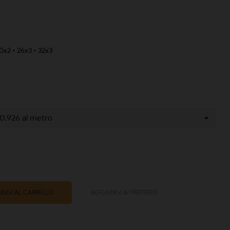
20x2 • 26x3 • 32x3
NGI AL CARRELLO
AGGIUNGI AI PREFERITI