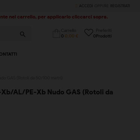
ACCEDI
OPPURE
REGISTRATI
te nel carrello, per applicarlo cliccarci sopra.
Carrello
Preferiti
search
0
0,00 €
0
Prodotti
ONTATTI
do GAS (Rotoli da 50/100 metri)
E-Xb/AL/PE-Xb Nudo GAS (Rotoli da