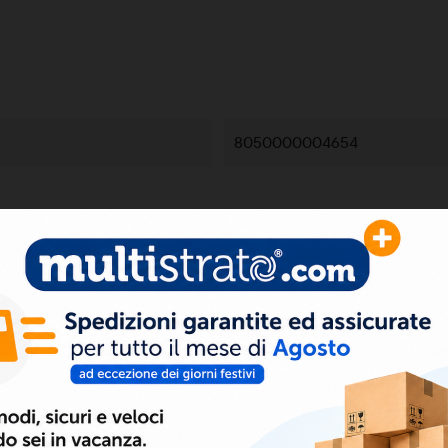
8050000004654
SCHEDA TECNICA
Scarica (57.8KB)
DICHIARAZIONE DI CONFORMITÀ
Scarica (403.2KB)
CERTIFICATO TUBO MULTISTRATO GAS
Scarica (145.95KB)