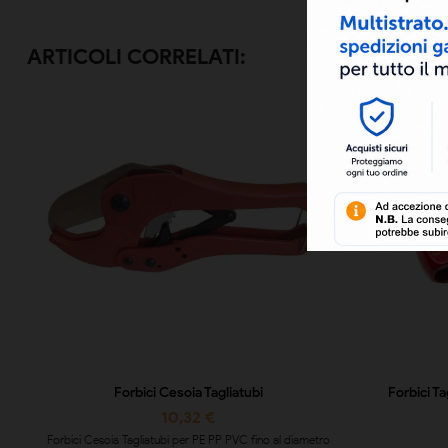
ARTICOLI CORRELATI:
Forbici Cesoia Tagliatubi
Forbici T
10,32 €
Forbici Cesoia Tagliatubi per PE PP PVC fino al diametro