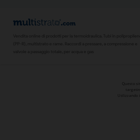
Vendita online di prodotti per la termoidraulica. Tubi in polipropile
(PP-R), multistrato e rame. Raccordi a pressare, a compressione e
valvole a passaggio totale, per acqua e gas
Questo sit
targeti
Utilizzando 
© 2026 | Tutti i diritti sono riservati
Presenta un "Amico" ed ottieni 