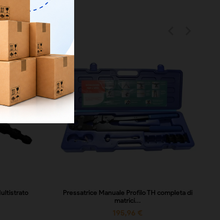


ultistrato
Pressatrice Manuale Profilo TH completa di
matrici...
195,96 €