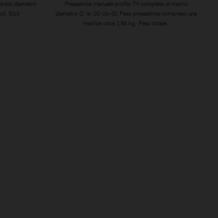
strato diametro
Pressatrice manuale profilo TH completa di matrici
6x3, 32x3
diametro Ø 16-20-26-32. Peso pressatrice compreso una
matrice circa 2,85 kg. Peso totale...