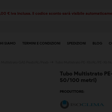
00 € iva inclusa. Il codice sconto sarà visibile automaticamen
HI SIAMO
TERMINI E CONDIZIONI
SPEDIZIONI
BLOG
C
i Multistrato GAS Pexb/AL/Pexb
Tubo Multistrato PE-Xb/AL/PE-Xb Nu
Tubo Multistrato P
50/100 metri)
PRODUTTORE: