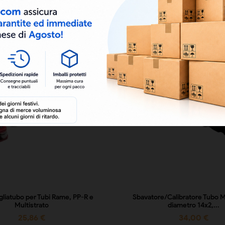
agliatubo per Tubi Rame, PP-R e
Sbavatore/Calibratore Tubo M
Multistrato
diametro 14x2,...
25,86 €
34,00 €