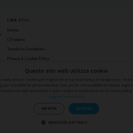
LINK UTILI
Home
ne
Chi siamo
Termini e Condizioni
Privacy & Cookie Policy
Spedizioni
Questo sito web utilizza cookie
Blog
o web utilizza i cookie per migliorare la tua esperienza di navigazione, inclus
ng per la pubblicità personalizzata, nota anche come pubblicità basata sugli in
Contatti
il nostro sito web acconsenti a tutti i cookie in conformità con la nostra policy 
Leggi la Cookie Policy
sconto 5%
RIFIUTA
ACCETTA
MAGGIORI DETTAGLI
Sito protetto da reCAPTCHA.
Privacy
-
Termini e condizioni