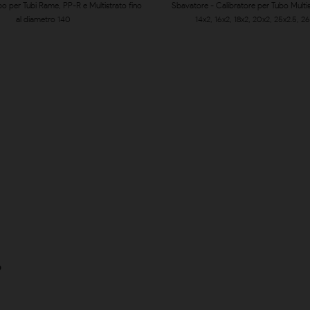
ubo per Tubi Rame, PP-R e Multistrato fino
Sbavatore - Calibratore per Tubo Multi
al diametro 140
14x2, 16x2, 18x2, 20x2, 25x2.5, 2
o