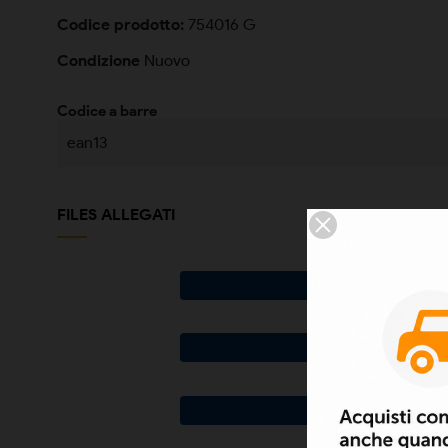
Codice prodotto:
754016 G
Condizione
Nuovo
Codice a barre
ean13
FILES ALLEGATI