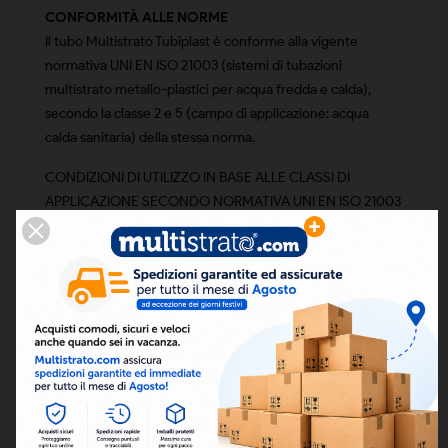
CONFORMITÀ ALLE NORME
Il tubo Multistrato Tubiplast è conforme alla vigente
normativa UNI EN ISO 21003 (sistemi di tubazioni
multistrato metallo-plastici per acqua fredda e calda),
secondo la classe 2 e 5 (campo di applicazione: acqua
calda sanitaria) della stessa norma.
CONDIZIONI DI UTILIZZO IN BASE ALLE CLASSI DI
APPLICAZIONE SECONDO NORMATIVA UNI EN ISO 21003
CARATTERISTICHE TECNICHE DEL TUBO MULTISTRATO
TUBIPLAST
-Spessore minimo alluminio 0,2 mm
-Coefficiente di dilatazione termica: 0,026 mm/m °C
-Conduttività termica: 0,43 W/m °C
-Raggio minimo di curvatura: fino a 5 volte il diametro Ø
del tubo
-Rugosità del tubo interno: 0,007 mm
-Classe di reazione al fuoco: EL (EN 13501-1)