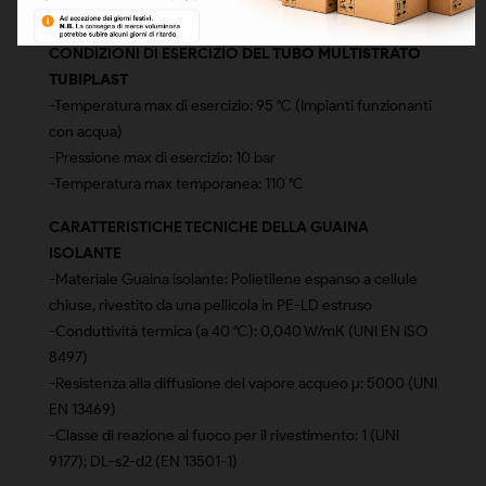
-Grado di reticolazione PEXB: >65%
CONDIZIONI DI ESERCIZIO
DEL TUBO MULTISTRATO
TUBIPLAST
-Temperatura max di esercizio: 95 °C (Impianti funzionanti
con acqua)
-Pressione max di esercizio: 10 bar
-Temperatura max temporanea: 110 °C
CARATTERISTICHE TECNICHE DELLA GUAINA
ISOLANTE
-Materiale Guaina isolante: Polietilene espanso a cellule
chiuse, rivestito da una pellicola in PE-LD estruso
-Conduttività termica (a 40 °C): 0,040 W/mK (UNI EN ISO
8497)
-Resistenza alla diffusione del vapore acqueo µ: 5000 (UNI
EN 13469)
-Classe di reazione al fuoco per il rivestimento: 1 (UNI
9177); DL-s2-d2 (EN 13501-1)