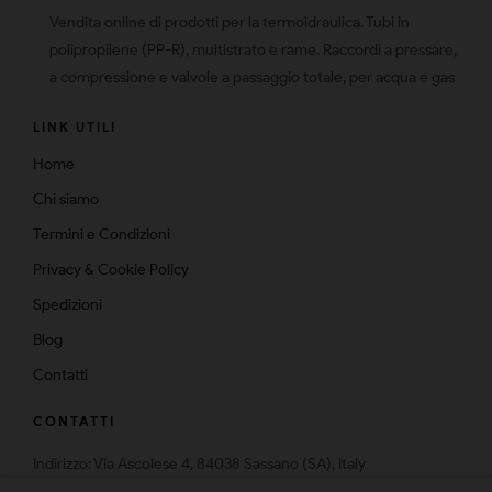
Vendita online di prodotti per la termoidraulica. Tubi in
polipropilene (PP-R), multistrato e rame. Raccordi a pressare,
a compressione e valvole a passaggio totale, per acqua e gas
LINK UTILI
Home
Chi siamo
Termini e Condizioni
Privacy & Cookie Policy
Spedizioni
Blog
Contatti
CONTATTI
Indirizzo: Via Ascolese 4, 84038 Sassano (SA), Italy
Telefono: 0975-574159