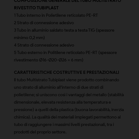
COMPOSIZIONE GENERALE DEL TUBO MULTISTRATO
RIVESTITO TUBIPLAST
1 Tubo interno in Polietilene reticolato PE-RT
2 Strato di connessione adesivo
3 Tubo in alluminio saldato testa a testa TIG (spessore
minimo 0,2 mm)
4 Strato di connessione adesivo
5 Tubo esterno in Politilene reticolato PE-RT (spessore
rivestimento Ø16-Ø20-Ø26 = 6 mm)
CARATTERISTICHE COSTRUTTIVE E PRESTAZIONALI
Il tubo Multistrato Tubiplast viene prodotto combinando
uno strato di alluminio all’interno di due strati di
polietilene; si uniscono così i vantaggi del metallo (stabilità
dimensionale, elevata resistenza alla temperatura e
pressione) a quelli della plastica (buona lavorabilità, inerzia
chimica). La qualità dei materiali impiegati permettono al
tubo di raggiungere i massimi livelli prestazionali, tra i
prodotti del proprio settore.