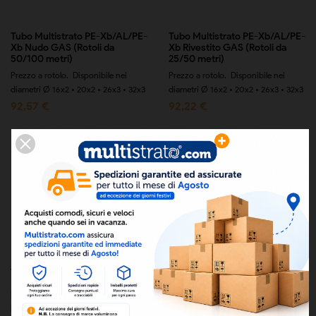
Tubo Multistrato PE-Xb/AL/PE-
Tubo Multistrato PE-Xb/AL/PE-
Xb Nudo GAS (Rotoli da
Xb Rivestito GAS (Rotoli da
50/100 metri)
25/50 metri)
Prezzo a rotolo. Disponibile nei
Prezzo a rotolo. Disponibile nei
diametri Ø 16x2 • 20x2 • 26x3 • 32x3
diametri Ø 16x2 • 20x2 • 26x3 • 32x3
92,57 €
92,22 €
Tubo in polietilene PE-
Tubo in polietilene reticolato
RT/EVOH/PE-RT a 5 strati con
PE-Xb alta densità con barriera
barriera antiossigeno EVOH
antiossigeno EVOH per...
per riscaldamento...
Disponibile in rotoli da 120-200-