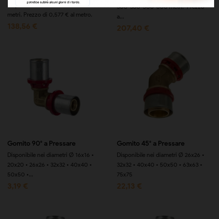
Disponibile in rotoli da 240 e 600
300-360-500-600 metri. Prezzo
metri. Prezzo di 0,577 € al metro.
a...
138,56 €
207,40 €
Gomito 90° a Pressare
Gomito 45° a Pressare
Disponibile nei diametri Ø 16x16 •
Disponibile nei diametri Ø 26x26 •
20x20 • 26x26 • 32x32 • 40x40 •
32x32 • 40x40 • 50x50 • 63x63 •
50x50 •...
75x75
3,19 €
22,13 €