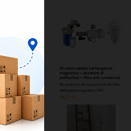
 Maschio 90° Filettato
Kit salva caldaia (defangatore
na
magnetico + dosatore di
polifosfato + filtro anti-condensa)
ile nei diametri Ø 20x1/2"
Kit composto dai seguenti articoli: Filtro
€
defangatore magnetico DIRT...
68,27 €