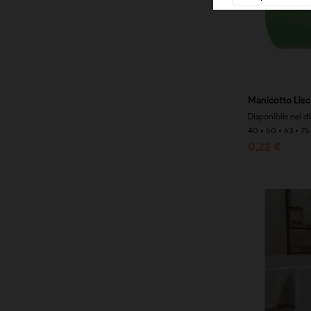
Manicotto Lisc
Disponibile nei d
40 • 50 • 63 • 75 
0,22 €