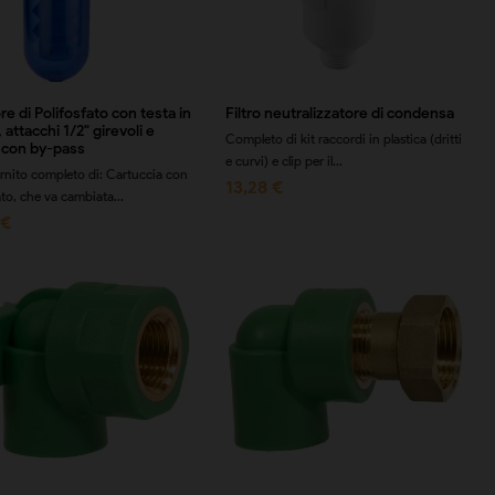
e di Polifosfato con testa in
Filtro neutralizzatore di condensa
 attacchi 1/2" girevoli e
Completo di kit raccordi in plastica (dritti
a con by-pass
e curvi) e clip per il...
rnito completo di: Cartuccia con
13,28 €
ato, che va cambiata...
 €