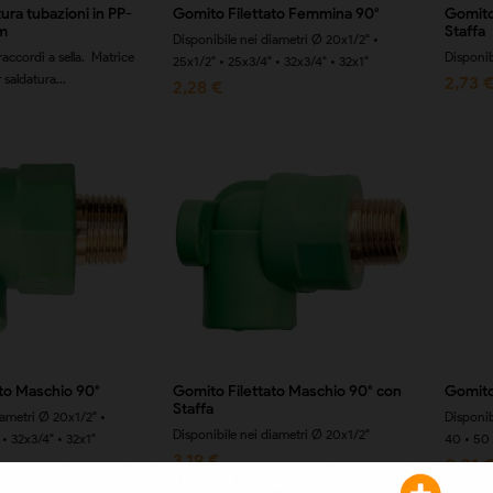
ura tubazioni in PP-
Gomito Filettato Femmina 90°
Gomito
m
Staffa
Disponibile nei diametri Ø 20x1/2" •
accordi a sella. Matrice
Disponib
25x1/2" • 25x3/4" • 32x3/4" • 32x1"
 saldatura...
2,73 
2,28 €
to Maschio 90°
Gomito Filettato Maschio 90° con
Gomito
Staffa
iametri Ø 20x1/2" •
Disponib
Disponibile nei diametri Ø 20x1/2"
 • 32x3/4" • 32x1"
40 • 50 •
3,19 €
0,31 