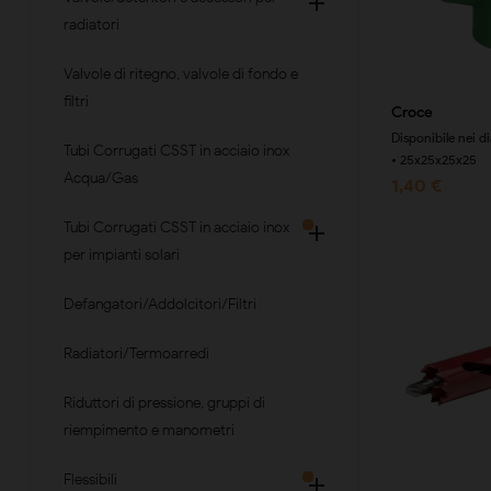

radiatori
Valvole di ritegno, valvole di fondo e
filtri
Croce
Disponibile nei 
Tubi Corrugati CSST in acciaio inox
• 25x25x25x25
Acqua/Gas
1,40 €
Tubi Corrugati CSST in acciaio inox

per impianti solari
Defangatori/Addolcitori/Filtri
Radiatori/Termoarredi
Riduttori di pressione, gruppi di
riempimento e manometri
Flessibili
