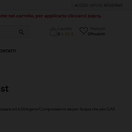
ACCEDI
OPPURE
REGISTRATI
te nel carrello, per applicarlo cliccarci sopra.
Carrello
Preferiti
search
0
0,00 €
0
Prodotti
ONTATTI
ast
ressare ed a Stringere/Compressione sia per Acqua che per GAS