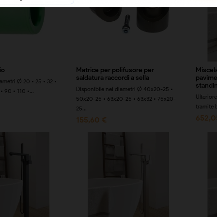
io
Matrice per polifusore per
Miscel
saldatura raccordi a sella
pavime
iametri Ø 20 • 25 • 32 •
standi
Disponibile nei diametri Ø 40x20-25 •
• 90 • 110 •...
Ulterior
50x20-25 • 63x20-25 • 63x32 • 75x20-
tramite 
25...
652,0
155,60 €