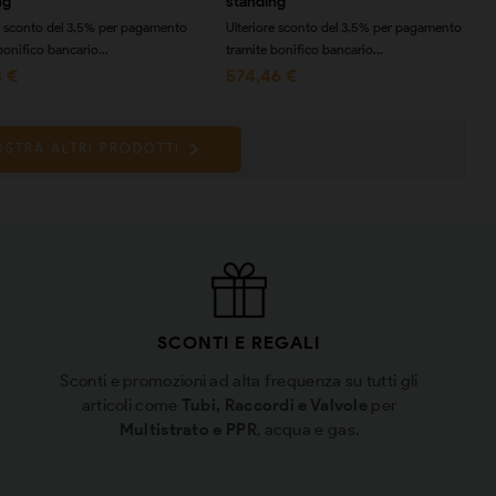
ng
standing
e sconto del 3,5% per pagamento
Ulteriore sconto del 3,5% per pagamento
bonifico bancario...
tramite bonifico bancario...
3 €
574,46 €

STRA ALTRI PRODOTTI
SCONTI E REGALI
Sconti e promozioni ad alta frequenza su tutti gli
articoli come
Tubi, Raccordi e Valvole
per
Multistrato e PPR
, acqua e gas.