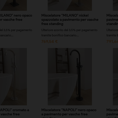
MILANO" nero opaco
Miscelatore "MILANO" nickel
Miscel
er vasche free
spazzolato a pavimento per vasche
pavime
free standing
standi
 del 3,5% per pagamento
Ulteriore sconto del 3,5% per pagamento
Ulterior
bancario...
tramite bonifico bancario...
tramite 
769,54 €
791,6
NAPOLI" cromato a
Miscelatore "NAPOLI" nero opaco
Miscel
 vasche free
a pavimento per vasche free
pavime