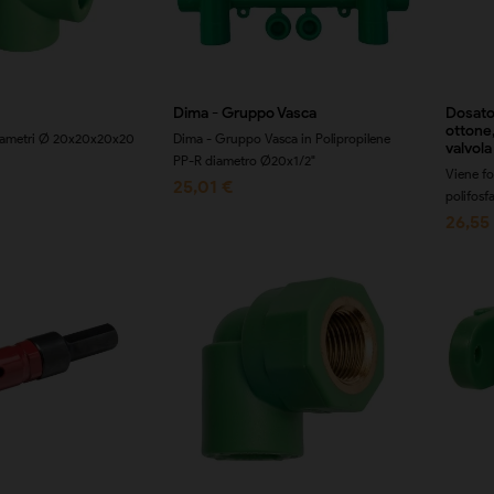
Dima - Gruppo Vasca
Dosator
ottone,
diametri Ø 20x20x20x20
Dima - Gruppo Vasca in Polipropilene
valvol
PP-R diametro Ø20x1/2"
Viene fo
25,01 €
polifosf
26,55