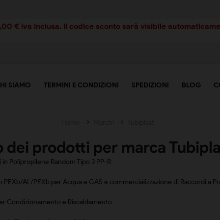
00 € iva inclusa. Il codice sconto sarà visibile automaticamen
HI SIAMO
TERMINI E CONDIZIONI
SPEDIZIONI
BLOG
C
Home
Marchi
Tubiplast
 dei prodotti per marca Tubipl
i in Polipropilene Random Tipo 3 PP-R
to PEXb/AL/PEXb per Acqua e GAS e commercializzazione di Raccordi a P
per Condizionamento e Riscaldamento