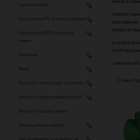
Valvole a Pass
Impianti Radianti

Tubiplast nasce
Polipropilene (PP-R) carico a saldare

internazionale 
impianti di ri
Polipropilene (PP3) scarico ad

innesto
La qualità dei 
e l’efficienza 
Polietilene

L'obiettivo di 
Rame

Ci sono 72 p
Raccordi in ottone giallo e cromato

Raccordi in ghisa malleabile zincati

Raccordi in acciaio zincato
Valvole a sfera e rubinetti

Valvole/detentori e accessori per