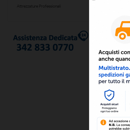
Attrezzature Professionali
Gomito Liscio 
Disponibile nei d
40 • 50 • 63 • 75 
0,27 €