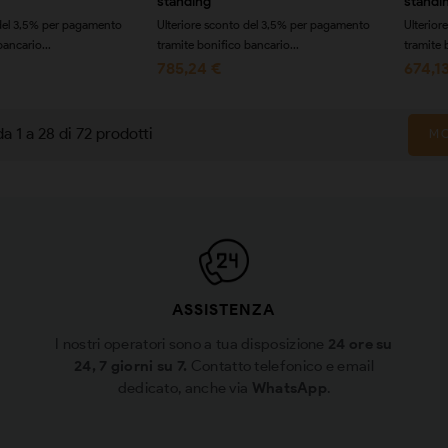
standing
standi
 del 3,5% per pagamento
Ulteriore sconto del 3,5% per pagamento
Ulterior
bancario...
tramite bonifico bancario...
tramite 
785,24 €
674,1
da 1 a 28 di 72 prodotti
MO
ASSISTENZA
I nostri operatori sono a tua disposizione
24 ore su
24, 7 giorni su 7.
Contatto telefonico e email
dedicato, anche via
WhatsApp
.