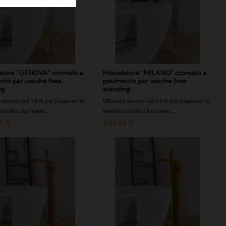
atore "GENOVA" cromato a
Miscelatore "MILANO" cromato a
nto per vasche free
pavimento per vasche free
ng
standing
e sconto del 3,5% per pagamento
Ulteriore sconto del 3,5% per pagamento
bonifico bancario...
tramite bonifico bancario...
5 €
631,68 €