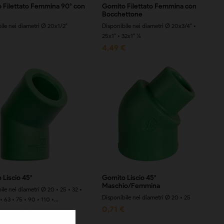
 Filettato Femmina 90° con
Gomito Filettato Femmina con
Bocchettone
ile nei diametri Ø 20x1/2"
Disponibile nei diametri Ø 20x3/4" •
25x1" • 32x1" ¼
€
4,49 €
 Liscio 45°
Gomito Liscio 45°
Maschio/Femmina
ile nei diametri Ø 20 • 25 • 32 •
Disponibile nei diametri Ø 20 • 25
 63 • 75 • 90 • 110 •...
0,71 €
€