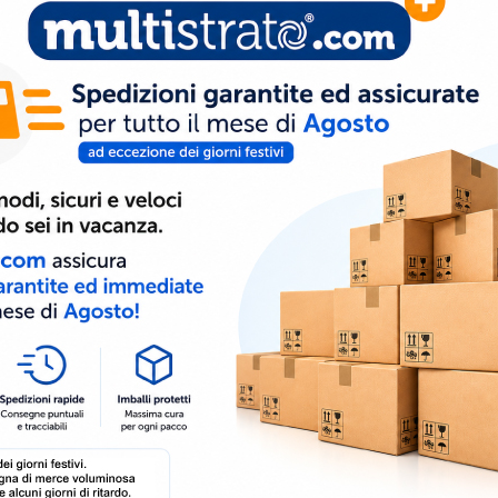
90°
Gomito Liscio 90°
Gomito
Maschio/Femmina
Femmi
iametri Ø 20 • 25 • 32 •
Disponibile nei diametri Ø 20 • 25 • 32 •
Disponib
• 90 • 110 •...
40
2,73 
0,31 €