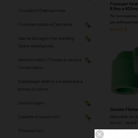
Fresa per forat
R fino a 400m
Circolatori/Elettropompe
Per connessione r
per polifusore per
Cronotermostati e Centraline

49,44 €
Vasche da bagno free standing

(libera installazione)
Ventilconvettori, Pompe di calore e

Climatizzatori
Scaldabagni elettrici e scaldacque a
pompa di calore
Sanitari bagno

Gomito Filetta
Disponibile nei d
Cassette di scarico WC

25x1/2" • 25x3/4"
2,73 €
Trituratori WC