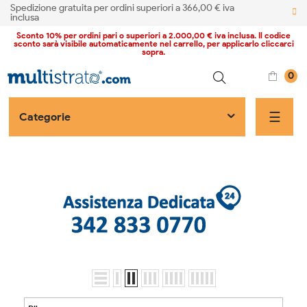
Spedizione gratuita per ordini superiori a 366,00 € iva
inclusa
Sconto 10% per ordini pari o superiori a 2.000,00 € iva inclusa. Il codice
sconto sarà visibile automaticamente nel carrello, per applicarlo cliccarci
sopra.
0
naviga
☰
Categorie