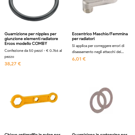
Guarnizione per nipples per
Eccentrico Maschio/Femmina
giunzione elementi radiatore
per radiatori
Ercos modello COMBY
Si applica per correggere errori di
Confezione da 50 pezzi - € 0.766 al
disassamento negli attacchi dei...
pezzo
6,01 €
38,27 €
Chiave antigraffio in nylon per
Guarnizione in cartoncino per