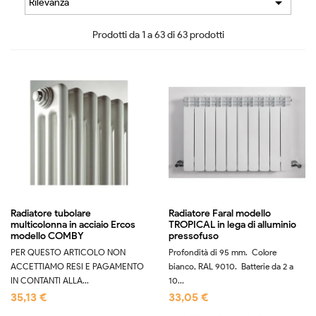

Rilevanza
Prodotti da 1 a 63 di 63 prodotti
Radiatore tubolare
Radiatore Faral modello
multicolonna in acciaio Ercos
TROPICAL in lega di alluminio
modello COMBY
pressofuso
PER QUESTO ARTICOLO NON
Profondità di 95 mm. Colore
ACCETTIAMO RESI E PAGAMENTO
bianco, RAL 9010. Batterie da 2 a
IN CONTANTI ALLA...
10...
35,13 €
33,05 €