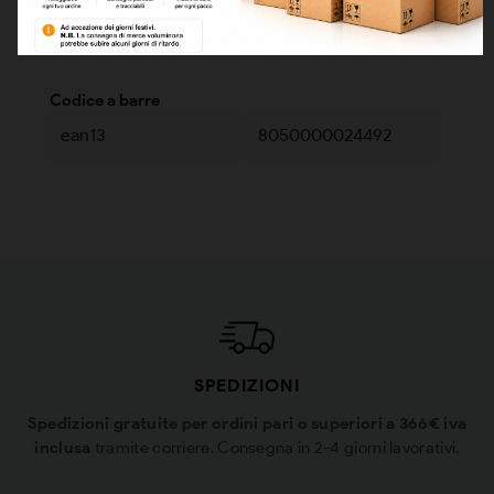
Codice prodotto:
02B
Condizione
Nuovo
Codice a barre
ean13
8050000024492
SPEDIZIONI
Spedizioni gratuite per ordini pari o superiori a 366€ iva
inclusa
tramite corriere. Consegna in 2-4 giorni lavorativi.