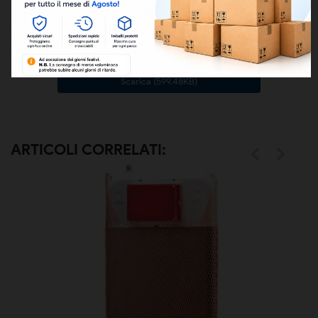
SCHEDA TECNICA (SCARICO A PARETE)
Scarica (107.48KB)
CATALOGO COLOBRÌ 2
Scarica (599.48KB)
ARTICOLI CORRELATI:

