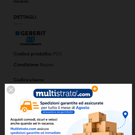
incasso
DETTAGLI
Codice prodotto:
PG1
Condizione
Nuovo
Codice a barre
ean13
8050000022207
FILES ALLEGATI
SCHEDA TECNICA (SCARICO A PAVIMENTO)
Scarica (111.51KB)