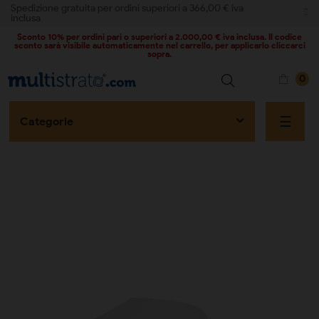
Spedizione gratuita per ordini superiori a 366,00 € iva
inclusa
Sconto 10% per ordini pari o superiori a 2.000,00 € iva inclusa. Il codice
sconto sarà visibile automaticamente nel carrello, per applicarlo cliccarci
sopra.
0
naviga
☰
Categorie