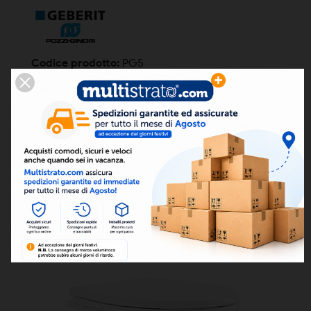
Codice prodotto:
PG5
Condizione
Nuovo
Codice a barre
ean13
8050000022412
ARTICOLI CORRELATI:

