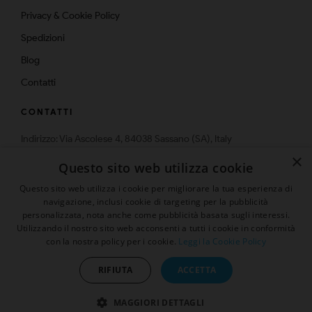
Privacy & Cookie Policy
Spedizioni
Blog
Contatti
CONTATTI
Indirizzo: Via Ascolese 4, 84038 Sassano (SA), Italy
×
Telefono: 0975-574159
Questo sito web utilizza cookie
Email: info@multistrato.com
Questo sito web utilizza i cookie per migliorare la tua esperienza di
navigazione, inclusi cookie di targeting per la pubblicità
personalizzata, nota anche come pubblicità basata sugli interessi.
Utilizzando il nostro sito web acconsenti a tutti i cookie in conformità
con la nostra policy per i cookie.
Leggi la Cookie Policy
Presenta un "Amico" ed ottieni
© 2026 | Tutti i diritti sono riservati
sconto 5%
RIFIUTA
ACCETTA
MAGGIORI DETTAGLI
Sito protetto da reCAPTCHA.
Privacy
-
Termini e condizioni