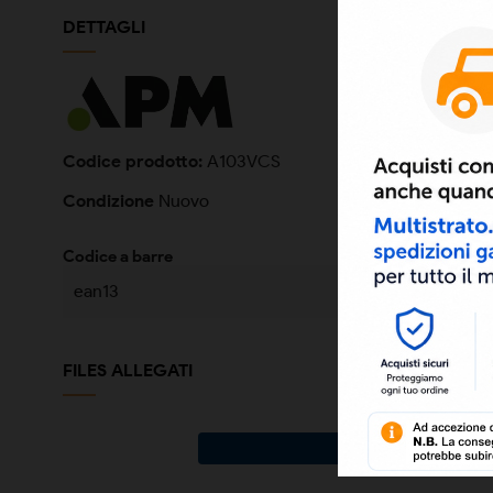
DETTAGLI
Codice prodotto:
A103VCS
Condizione
Nuovo
Codice a barre
ean13
FILES ALLEGATI