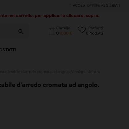
ACCEDI
OPPURE
REGISTRATI
te nel carrello, per applicarlo cliccarci sopra.
Carrello
Preferiti
search
0
0,00 €
0
Prodotti
ONTATTI
statizzabile d'arredo cromata ad angolo. Versione sinistra
zabile d'arredo cromata ad angolo.