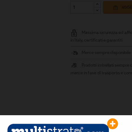
AGGIU
Massima sicurezza ed affid
in Italy, certificati e garantiti
Merce sempre disponibile e 
Prodotti imballati sempre c
merce in fase di trasporto e co
statica con sensore a liquido.