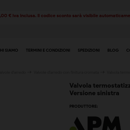
00 € iva inclusa. Il codice sconto sarà visibile automaticamen
HI SIAMO
TERMINI E CONDIZIONI
SPEDIZIONI
BLOG
C
alvole d'arredo
Valvole d'arredo con finitura cromata
Valvola termo
Valvola termostatiz
Versione sinistra
PRODUTTORE: