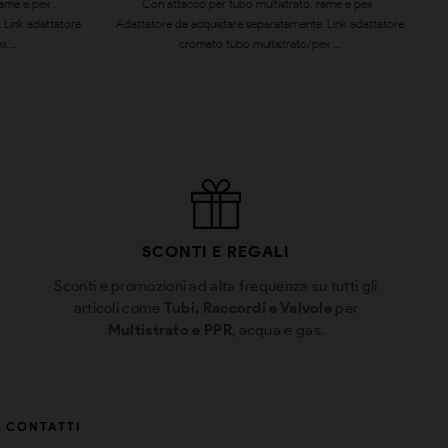
ame e pex .
Con attacco per tubo multistrato, rame e pex .
 Link adattatore
Adattatore da acquistare separatamente. Link adattatore
....
cromato tubo multistrato/pex ....
SCONTI E REGALI
Sconti e promozioni ad alta frequenza su tutti gli
articoli come
Tubi, Raccordi e Valvole
per
Multistrato e PPR
, acqua e gas.
CONTATTI