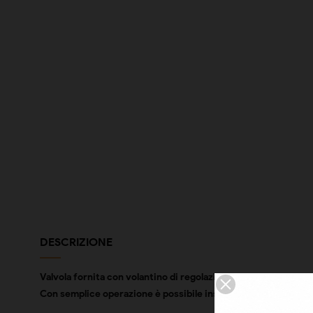
DESCRIZIONE
Valvola fornita con volantino di regolazione manuale.
Con semplice operazione è possibile installare la testa termo