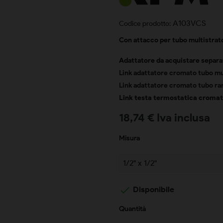
A103VCS
Codice prodotto:
Con attacco per tubo multistrat
Adattatore da acquistare separ
Link adattatore cromato tubo mu
Link adattatore cromato tubo r
Link testa termostatica cromat
18,74 € Iva inclusa
Misura

Disponibile
Quantità