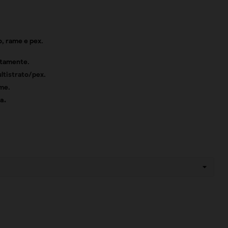
o, rame e pex.
atamente.
ltistrato/pex
.
ame
.
a.