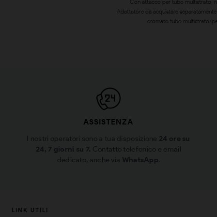
Con attacco per tubo multistrato, r
Adattatore da acquistare separatamente.
cromato tubo multistrato/pex 
ASSISTENZA
I nostri operatori sono a tua disposizione
24 ore su
24, 7 giorni su 7.
Contatto telefonico e email
dedicato, anche via
WhatsApp
.
LINK UTILI