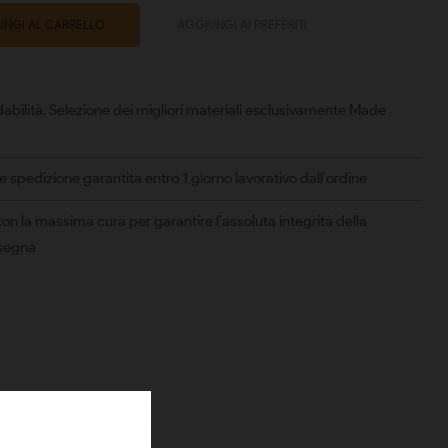
NGI AL CARRELLO
AGGIUNGI AI PREFERITI
abilità. Selezione dei migliori materiali esclusivamente Made
spedizione garantita entro 1 giorno lavorativo dall'ordine
on la massima cura per garantire l'assoluta integrità della
nsegna