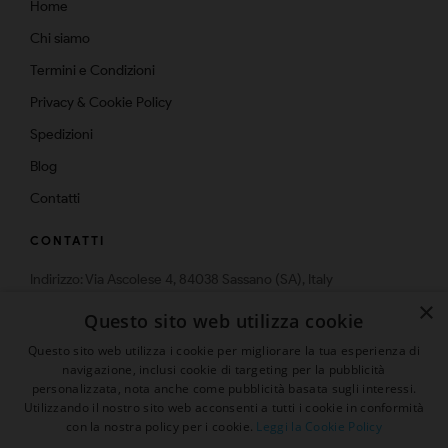
Home
Chi siamo
Termini e Condizioni
Privacy & Cookie Policy
Spedizioni
Blog
Contatti
CONTATTI
Indirizzo: Via Ascolese 4, 84038 Sassano (SA), Italy
Telefono: 0975-574159
×
Questo sito web utilizza cookie
Email: info@multistrato.com
Questo sito web utilizza i cookie per migliorare la tua esperienza di
navigazione, inclusi cookie di targeting per la pubblicità
personalizzata, nota anche come pubblicità basata sugli interessi.
Utilizzando il nostro sito web acconsenti a tutti i cookie in conformità
Presenta un "Amico" ed ottieni
con la nostra policy per i cookie.
Leggi la Cookie Policy
© 2026 | Tutti i diritti sono riservati
sconto 5%