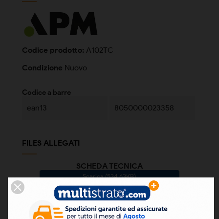
Codice prodotto:
A102TC
Condizione
Nuovo
Codice a barre
ean13
8050000023358
FILES ALLEGATI
SCHEDA TECNICA
Scarica (534.63KB)