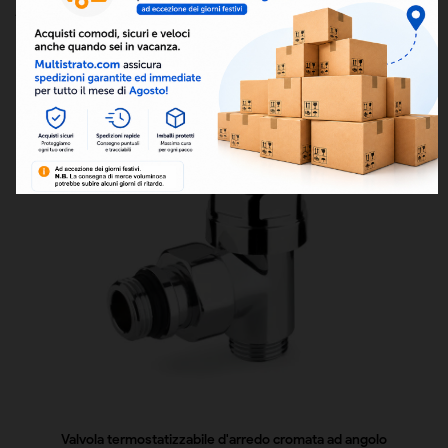
ARTICOLI CORRELATI:


Valvola termostatizzabile d'arredo cromata ad angolo