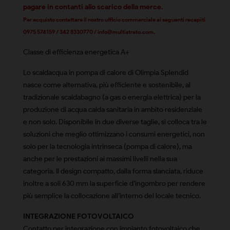
pagare in contanti allo scarico della merce.
Per acquisto contattare il nostro ufficio commerciale ai seguenti recapiti
0975 574159 / 342 8330770 / info@multistrato.com.
Classe di efficienza energetica A+
Lo scaldacqua in pompa di calore di Olimpia Splendid
nasce come alternativa, più efficiente e sostenibile, al
tradizionale scaldabagno (a gas o energia elettrica) per la
produzione di acqua calda sanitaria in ambito residenziale
e non solo. Disponibile in due diverse taglie, si colloca tra le
soluzioni che meglio ottimizzano i consumi energetici, non
solo per la tecnologia intrinseca (pompa di calore), ma
anche per le prestazioni ai massimi livelli nella sua
categoria. Il design compatto, dalla forma slanciata, riduce
inoltre a soli 630 mm la superficie d’ingombro per rendere
più semplice la collocazione all’interno del locale tecnico.
INTEGRAZIONE FOTOVOLTAICO
Contatto per integrazione con impianto fotovoltaico che