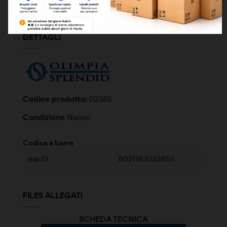
Valvola espansione elettronica per un puntuale controllo.
DETTAGLI
Codice prodotto:
02385
Condizione
Nuovo
Codice a barre
ean13
8021183023855
FILES ALLEGATI
SCHEDA TECNICA