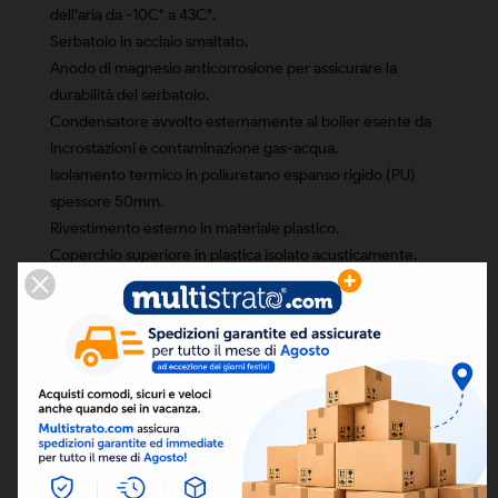
dell’aria da -10C° a 43C°.
Serbatoio in acciaio smaltato.
Anodo di magnesio anticorrosione per assicurare la
durabilità del serbatoio.
Condensatore avvolto esternamente al boiler esente da
incrostazioni e contaminazione gas-acqua.
Isolamento termico in poliuretano espanso rigido (PU)
spessore 50mm.
Rivestimento esterno in materiale plastico.
Coperchio superiore in plastica isolato acusticamente.
Compressore ad alta efficienza con refrigerante R134a**.
Resistenza elettrica disponibile nell’unita come back-up,
che assicura acqua calda a temperatura costante anche in
condizioni invernali ed estive estreme.
Contatto ON-OFF per avviare l’unita da un interruttore
esterno.
Ciclo di disinfezione settimanale.
Possibilità di gestire il ricircolo di acqua calda sanitaria o
l’integrazione solare, solo utilizzando modello da 251 litri