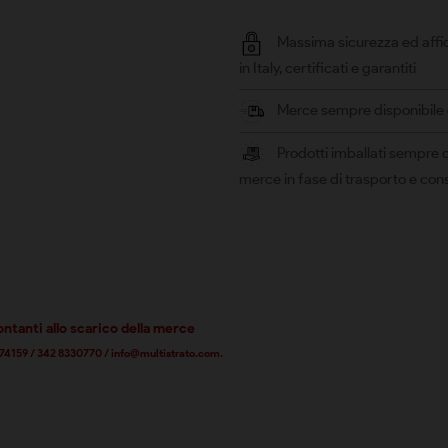
Massima sicurezza ed affid
in Italy, certificati e garantiti
Merce sempre disponibile e 
Prodotti imballati sempre c
merce in fase di trasporto e co
ontanti allo scarico della merce
5 574159 / 342 8330770 / info@multistrato.com.