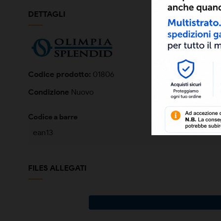
DETTAGLI
Codice prodotto:
01806
Condizione
Nuovo
Codice a barre
ean13
FILES ALLEGATI