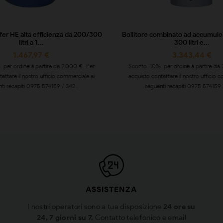
ffer HE alta efficienza da 200/300
Bollitore combinato ad accumulo
litri a 1...
300 litri e...
1.467,97 €
3.343,44 €
per ordine a partire da 2.000 €. Per
Sconto 10% per ordine a partire da 
attare il nostro ufficio commerciale ai
acquisto contattare il nostro ufficio 
ti recapiti 0975 574159 / 342...
seguenti recapiti 0975 574159 /
ASSISTENZA
I nostri operatori sono a tua disposizione
24 ore su
24, 7 giorni su 7.
Contatto telefonico e email