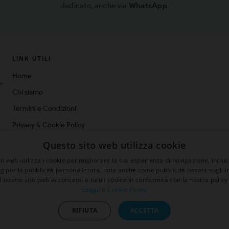
dedicato, anche via
WhatsApp
.
LINK UTILI
Home
ne
Chi siamo
Termini e Condizioni
Privacy & Cookie Policy
Spedizioni
Questo sito web utilizza cookie
Blog
o web utilizza i cookie per migliorare la tua esperienza di navigazione, inclus
ng per la pubblicità personalizzata, nota anche come pubblicità basata sugli in
Contatti
il nostro sito web acconsenti a tutti i cookie in conformità con la nostra policy 
Leggi la Cookie Policy
sconto 5%
RIFIUTA
ACCETTA