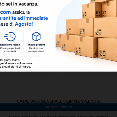
8021183018066
CATALOGO GENERALE OLIMPIA SPLENDID
Scarica (13.56MB)