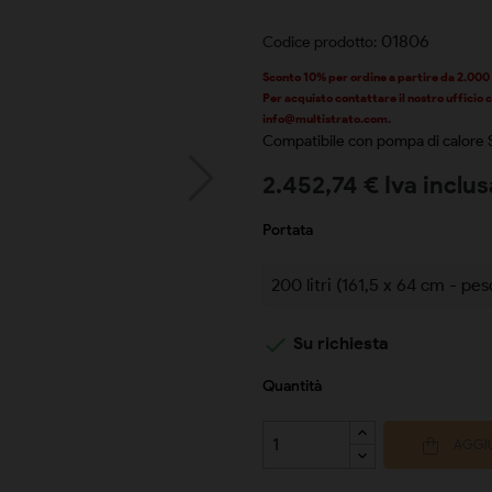
01806
Codice prodotto:
Sconto
10%
per ordine a partire da 2.000
Per acquisto contattare il nostro ufficio
info@multistrato.com.
Compatibile con pompa di calor
2.452,74 € Iva inclus
Portata

Su richiesta
Quantità
AGGIU