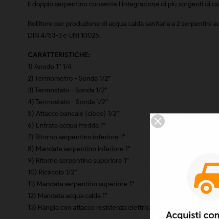
Il doppio serpentino consente l’integrazione di più sorgenti di cal
Bollitore per produzione di acqua calda sanitaria a 2 serpentini 
DIN 4753-3 e UNI 10025.
CARATTERISTICHE:
1) Anodo 1” 1/4
2) Termometro - Sonda 1/2”
3) Termostato - Sonda 1/2”
4) Termostato - Sonda 1/2”
5) Attacco bancale (cieco) 1/2”
6) Entrata acqua fredda 1”
7) Ritorno serpentino inferiore 1”
8) Mandata serpentino inferiore 1”
9) Ritorno serpentino superiore 1”
10) Ricircolo 1/2”
11) Mandata serpentino superiore 1”
12) Mandata acqua calda 1”
13) Flangia con attacco resistenza elettrica 1” 1/2