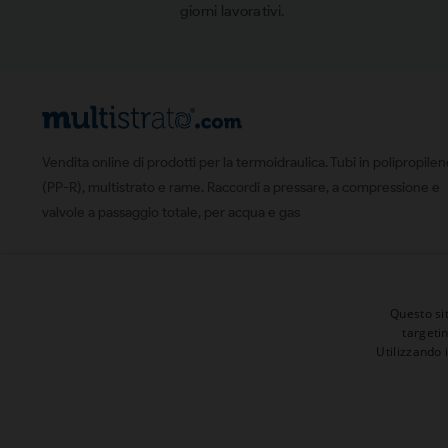
giorni lavorativi.
Vendita online di prodotti per la termoidraulica. Tubi in polipropile
(PP-R), multistrato e rame. Raccordi a pressare, a compressione e
valvole a passaggio totale, per acqua e gas
Questo sit
targeti
Utilizzando 
© 2026 | Tutti i diritti sono riservati
Presenta un "Amico" ed ottieni 