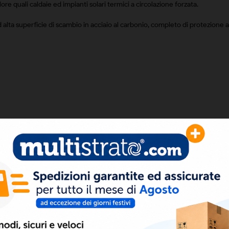
ore quali caldaie ed impianti solari termici a circolazione forzata.
ad alta superficie di scambio in acciaio al carbonio, completo di protezion