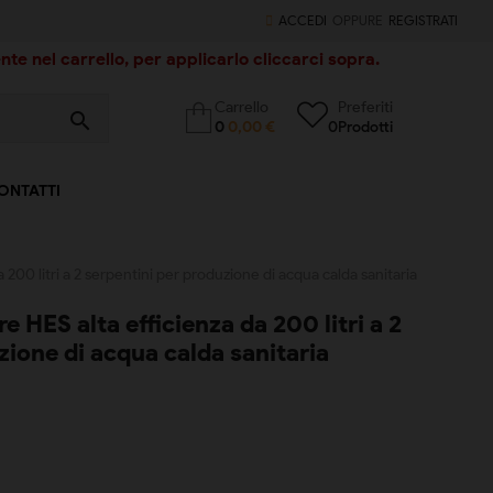
ACCEDI
OPPURE
REGISTRATI
te nel carrello, per applicarlo cliccarci sopra.
Carrello
Preferiti
search
0
0,00 €
0
Prodotti
ONTATTI
a 200 litri a 2 serpentini per produzione di acqua calda sanitaria
re HES alta efficienza da 200 litri a 2
zione di acqua calda sanitaria