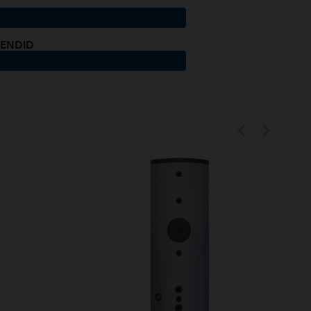
LENDID

