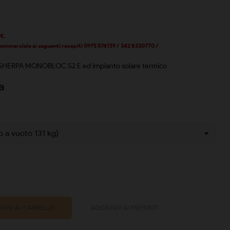
 €.
 commerciale ai seguenti recapiti 0975 574159 / 342 8330770 /
e SHERPA MONOBLOC S2 E ed impianto solare termico
a
NGI AL CARRELLO
AGGIUNGI AI PREFERITI