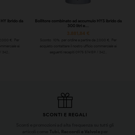
 HY ibrido da
Bollitore combinato ad accumulo HYS ibrido da
300 litri e...
3.881,84 €
2.000 €. Per
Sconto 10% per ordine a partire da 2.000 €. Per
commerciale ai
acquisto contattare il nostro ufficio commerciale ai
 342...
seguenti recapiti 0975 574159 / 342...
SCONTI E REGALI
Sconti e promozioni ad alta frequenza su tutti gli
articoli come
Tubi, Raccordi e Valvole
per