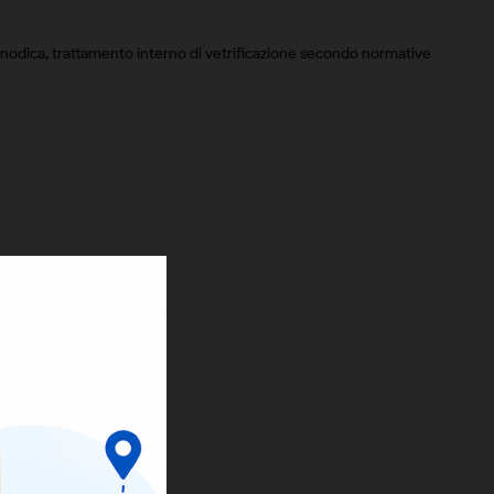
e anodica, trattamento interno di vetrificazione secondo normative