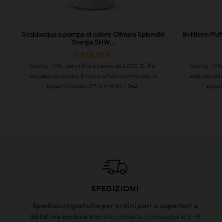
Scaldacqua a pompa di calore Olimpia Splendid
Bollitore/Pu
Sherpa SHW...
1.928,78 €
Sconto 10% per ordine a partire da 2.000 €. Per
Sconto 10% 
acquisto contattare il nostro ufficio commerciale ai
acquisto cont
seguenti recapiti 0975 574159 / 342...
seguen
SPEDIZIONI
Spedizioni gratuite per ordini pari o superiori a
366€ iva inclusa
tramite corriere. Consegna in 2-4