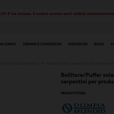
00 € iva inclusa. Il codice sconto sarà visibile automaticamen
HI SIAMO
TERMINI E CONDIZIONI
SPEDIZIONI
BLOG
C
Pompe di calore/Bollitori
Bollitore/Puffer solare HES alta efficienza d
Bollitore/Puffer sola
serpentini per produ
PRODUTTORE: