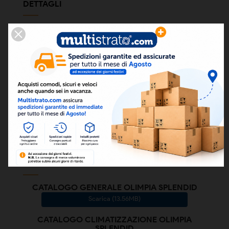
DETTAGLI
Codice prodotto:
B0872
Condizione
Nuovo
Codice a barre
ean13
8021183116724
FILES ALLEGATI
CATALOGO GENERALE OLIMPIA SPLENDID
Scarica (13.56MB)
CATALOGO CLIMATIZZAZIONE OLIMPIA
SPLENDID