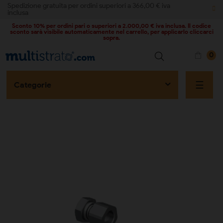
Spedizione gratuita per ordini superiori a 366,00 € iva
inclusa
Sconto 10% per ordini pari o superiori a 2.000,00 € iva inclusa. Il codice
sconto sarà visibile automaticamente nel carrello, per applicarlo cliccarci
sopra.
0
naviga
☰
Categorie