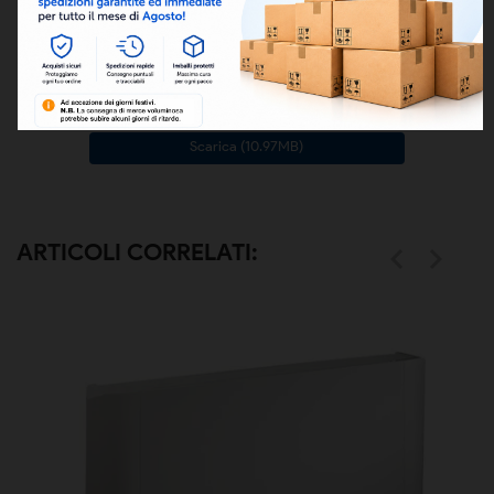
CATALOGO CLIMATIZZAZIONE OLIMPIA
SPLENDID
Scarica (6.67MB)
CATALOGO RISCALDAMENTO E TRATTAMENTO
ARIA OLIMPIA SPLENDID
Scarica (10.97MB)
ARTICOLI CORRELATI:

