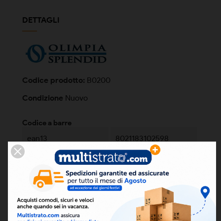
DETTAGLI
Codice prodotto:
B0200
Condizione
Nuovo
Codice a barre
ean13
8021183102598
FILES ALLEGATI
CATALOGO GENERALE OLIMPIA SPLENDID
Scarica (13.56MB)