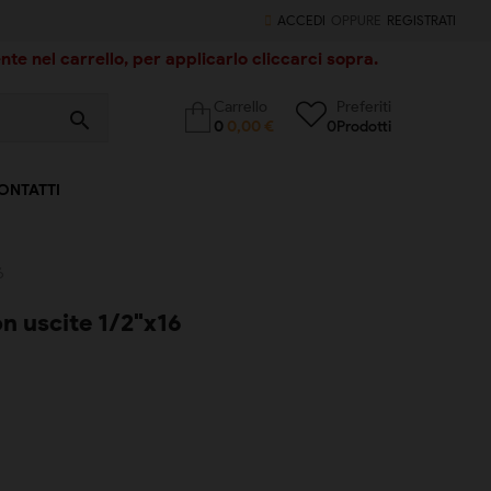
ACCEDI
OPPURE
REGISTRATI
te nel carrello, per applicarlo cliccarci sopra.
Carrello
Preferiti
search
0
0,00 €
0
Prodotti
ONTATTI
6
on uscite 1/2"x16