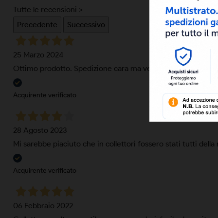
Tutte le recensioni >
Precedente
Successivo
25 Marzo 2024
Ottimo prodotto. Spedizione cara ma veloce e ben seguita
Acquirente verificato
28 Agosto 2023
Mi sarebbe piaciuto che in collettori fossero stati tutti de
Acquirente verificato
06 Febbraio 2022