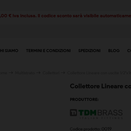
00 € iva inclusa. Il codice sconto sarà visibile automaticamen
HI SIAMO
TERMINI E CONDIZIONI
SPEDIZIONI
BLOG
C
ome
Multistrato
Collettori
Collettore Lineare con uscite 1/2"x1
Collettore Lineare c
PRODUTTORE:
0019
Codice prodotto: