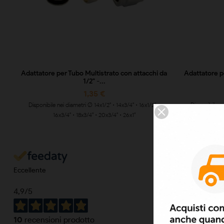
Adattatore per Tubo Multistrato con attacchi da
Adattatore p
1/2" -...
1,35 €
Disponibile nei diametri Ø 14x1/2" • 14x3/4" • 16x1/2" •
Disponibile ne
16x3/4" • 18x3/4" • 20x3/4" • 26x1"
15x1/2" • 16x1/
Eccellente
4,9
/5
10
recensioni prodotto