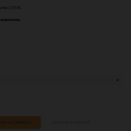
scite 1/2"x16
ratamente.
.
NGI AL CARRELLO
AGGIUNGI AI PREFERITI