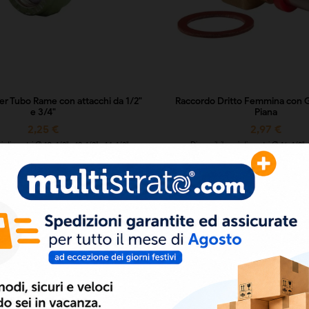
er Tubo Rame con attacchi da 1/2"
Raccordo Dritto Femmina con G
e 3/4"
Piana
2,25 €
2,97 €
i diametri Ø 10x1/2" • 12x1/2" • 14x1/2" •
Disponibile nei diametri Ø 16x1/2" •
2" • 10x3/4" • 12x3/4" • 14x3/4" • 15x3/4" •
16x3/4" • 20x3/4" • 26x3/4" • 26x1" • 32 x 1"
16x3/4" • 18x3/4"
1"½