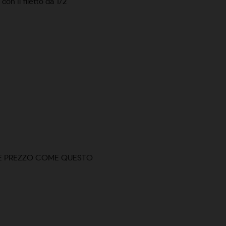
on il filetto da 1/2
 E PREZZO COME QUESTO