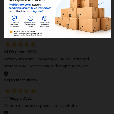
25 Marzo 2024
Ottimo prodotto. Spedizione cara ma veloce e ben seguita
Acquirente verificato
24 Dicembre 2022
Ottimo prodotto. Consegna puntuale. Venditori
professionali. Se necessario ricompreso da loro.
Acquirente verificato
14 Maggio 2022
Ottimo materiale risponde alle aspettative