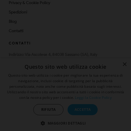
Privacy & Cookie Policy
Spedizioni
Blog
Contatti
CONTATTI
Indirizzo: Via Ascolese 4, 84038 Sassano (SA), Italy
Telefono: 0975-574159
×
Questo sito web utilizza cookie
Email: info@multistrato.com
Questo sito web utilizza i cookie per migliorare la tua esperienza di
navigazione, inclusi cookie di targeting per la pubblicità
personalizzata, nota anche come pubblicità basata sugli interessi.
Utilizzando il nostro sito web acconsenti a tutti i cookie in conformità
Presenta un "Amico" ed ottieni
con la nostra policy per i cookie.
Leggi la Cookie Policy
© 2026 | Tutti i diritti sono riservati
sconto 5%
RIFIUTA
ACCETTA
MAGGIORI DETTAGLI
Sito protetto da reCAPTCHA.
Privacy
-
Termini e condizioni