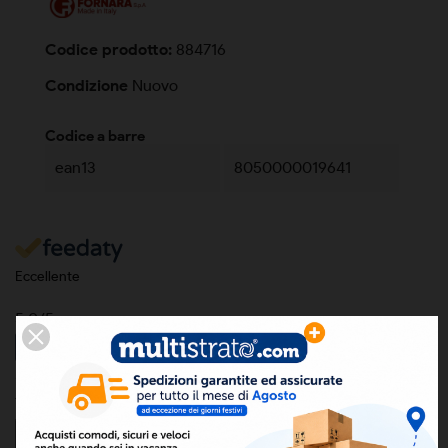
Codice prodotto:
884716
Condizione
Nuovo
Codice a barre
ean13
8050000019641
Eccellente
5,0
/5
5
recensioni prodotto
Tutte le recensioni >
Precedente
Successivo