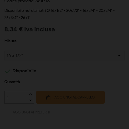
884716
Codice prodotto:
Disponibile nei diametri Ø 16x1/2" • 20x1/2" • 16x3/4" • 20x3/4" •
26x3/4" • 26x1"
8,34 € Iva inclusa
Misura

Disponibile
Quantità
AGGIUNGI AL CARRELLO
AGGIUNGI AI PREFERITI