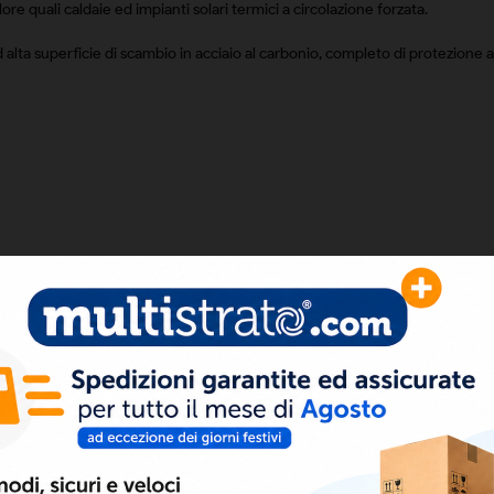
ore quali caldaie ed impianti solari termici a circolazione forzata.
ad alta superficie di scambio in acciaio al carbonio, completo di protezion