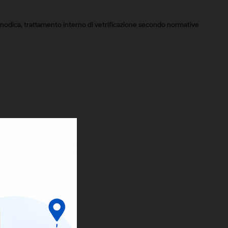
e anodica, trattamento interno di vetrificazione secondo normative