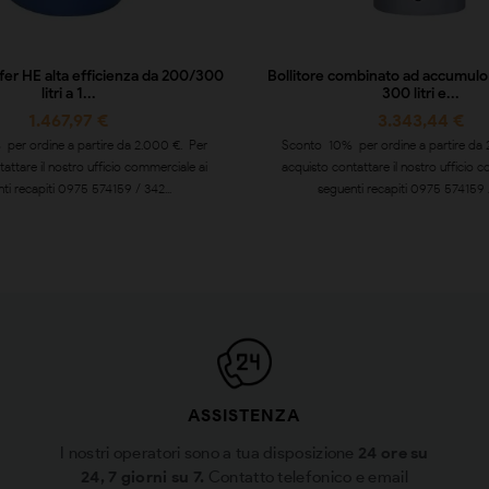
ffer HE alta efficienza da 200/300
Bollitore combinato ad accumulo
litri a 1...
300 litri e...
1.467,97 €
3.343,44 €
per ordine a partire da 2.000 €. Per
Sconto 10% per ordine a partire da 
attare il nostro ufficio commerciale ai
acquisto contattare il nostro ufficio 
ti recapiti 0975 574159 / 342...
seguenti recapiti 0975 574159 /
ASSISTENZA
I nostri operatori sono a tua disposizione
24 ore su
24, 7 giorni su 7.
Contatto telefonico e email