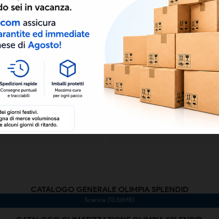
8021183018066
CATALOGO GENERALE OLIMPIA SPLENDID
Scarica (13.56MB)