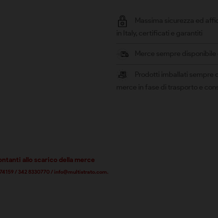
Massima sicurezza ed affid
in Italy, certificati e garantiti
Merce sempre disponibile e 
Prodotti imballati sempre c
merce in fase di trasporto e co
ontanti allo scarico della merce
5 574159 / 342 8330770 / info@multistrato.com.