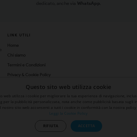
dedicato, anche via
WhatsApp
.
LINK UTILI
Home
ne
Chi siamo
Termini e Condizioni
Privacy & Cookie Policy
Spedizioni
Questo sito web utilizza cookie
Blog
o web utilizza i cookie per migliorare la tua esperienza di navigazione, inclus
ng per la pubblicità personalizzata, nota anche come pubblicità basata sugli in
Contatti
il nostro sito web acconsenti a tutti i cookie in conformità con la nostra policy 
Leggi la Cookie Policy
sconto 5%
RIFIUTA
ACCETTA