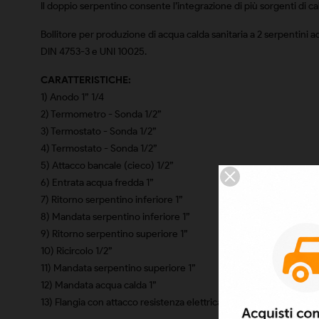
Il doppio serpentino consente l’integrazione di più sorgenti di cal
Bollitore per produzione di acqua calda sanitaria a 2 serpentini 
DIN 4753-3 e UNI 10025.
CARATTERISTICHE:
1) Anodo 1” 1/4
2) Termometro - Sonda 1/2”
3) Termostato - Sonda 1/2”
4) Termostato - Sonda 1/2”
5) Attacco bancale (cieco) 1/2”
6) Entrata acqua fredda 1”
7) Ritorno serpentino inferiore 1”
8) Mandata serpentino inferiore 1”
9) Ritorno serpentino superiore 1”
10) Ricircolo 1/2”
11) Mandata serpentino superiore 1”
12) Mandata acqua calda 1”
13) Flangia con attacco resistenza elettrica 1” 1/2