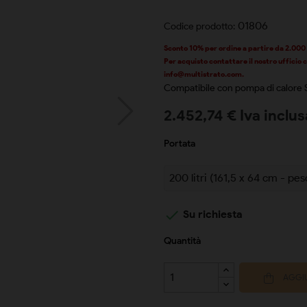
01806
Codice prodotto:
Sconto
10%
per ordine a partire da 2.000
Per acquisto contattare il nostro ufficio
info@multistrato.com.
Compatibile con pompa di calor
2.452,74 € Iva inclus
Portata

Su richiesta
Quantità
AGGIU