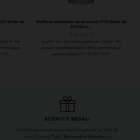
 HY ibrido da
Bollitore combinato ad accumulo HYS ibrido da
300 litri e...
3.881,84 €
2.000 €. Per
Sconto 10% per ordine a partire da 2.000 €. Per
commerciale ai
acquisto contattare il nostro ufficio commerciale ai
 342...
seguenti recapiti 0975 574159 / 342...
SCONTI E REGALI
Sconti e promozioni ad alta frequenza su tutti gli
articoli come
Tubi, Raccordi e Valvole
per