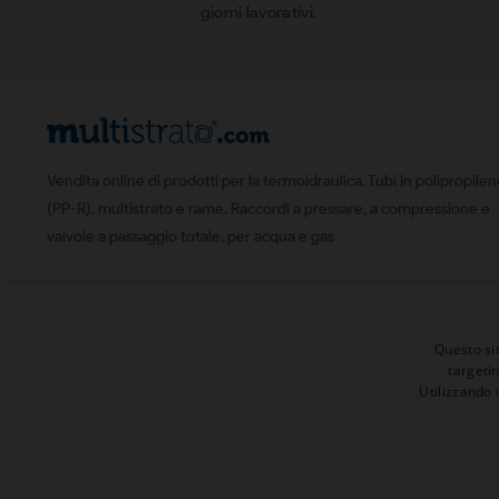
giorni lavorativi.
Vendita online di prodotti per la termoidraulica. Tubi in polipropile
(PP-R), multistrato e rame. Raccordi a pressare, a compressione e
valvole a passaggio totale, per acqua e gas
Questo sit
targeti
Utilizzando 
© 2026 | Tutti i diritti sono riservati
Presenta un "Amico" ed ottieni 