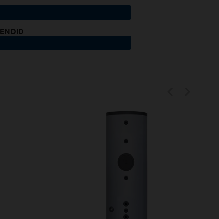
LENDID

