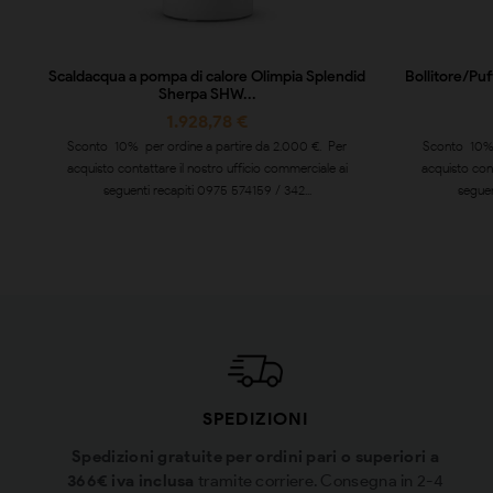
Scaldacqua a pompa di calore Olimpia Splendid
Bollitore/Pu
Sherpa SHW...
1.928,78 €
Sconto 10% per ordine a partire da 2.000 €. Per
Sconto 10% 
acquisto contattare il nostro ufficio commerciale ai
acquisto cont
seguenti recapiti 0975 574159 / 342...
seguen
SPEDIZIONI
Spedizioni gratuite per ordini pari o superiori a
366€ iva inclusa
tramite corriere. Consegna in 2-4