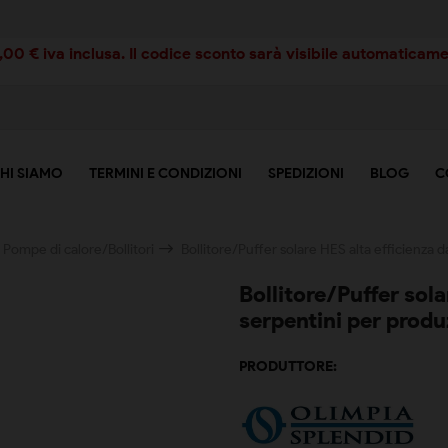
00 € iva inclusa. Il codice sconto sarà visibile automaticamen
HI SIAMO
TERMINI E CONDIZIONI
SPEDIZIONI
BLOG
C
Pompe di calore/Bollitori
Bollitore/Puffer solare HES alta efficienza d
Bollitore/Puffer sola
serpentini per produ
PRODUTTORE: