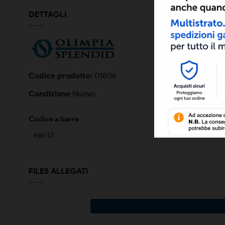
DETTAGLI
Codice prodotto:
01806
Condizione
Nuovo
Codice a barre
ean13
FILES ALLEGATI