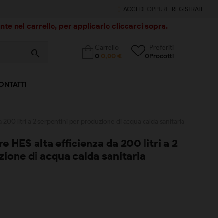
ACCEDI
OPPURE
REGISTRATI
te nel carrello, per applicarlo cliccarci sopra.
Carrello
Preferiti
search
0
0,00 €
0
Prodotti
ONTATTI
a 200 litri a 2 serpentini per produzione di acqua calda sanitaria
re HES alta efficienza da 200 litri a 2
zione di acqua calda sanitaria