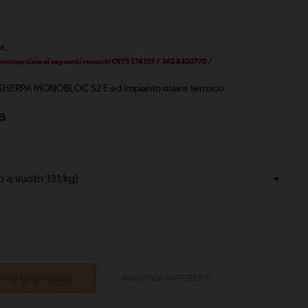
 €.
 commerciale ai seguenti recapiti 0975 574159 / 342 8330770 /
e SHERPA MONOBLOC S2 E ed impianto solare termico
a
NGI AL CARRELLO
AGGIUNGI AI PREFERITI