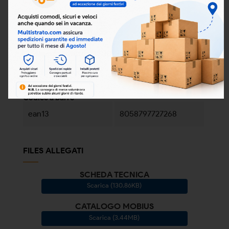
Codice prodotto:
ISO10-32
Condizione
Nuovo
Codice a barre
ean13
8058797727268
FILES ALLEGATI
SCHEDA TECNICA
Scarica (130.86KB)
CATALOGO MOBIUS
Scarica (3.44MB)