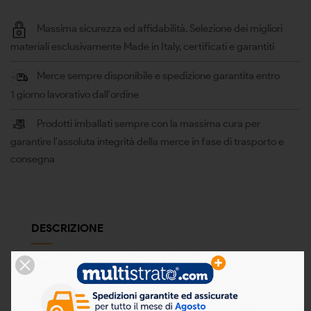
Massima sicurezza ed affidabilità. Selezione dei migliori
materiali esclusivamente Made in Italy, certificati e garantiti
Merce sempre disponibile e spedizione garantita entro
1 giorno lavorativo dall'ordine
Prodotti imballati sempre con la massima cura per
garantire l'assoluta integrità della merce in fase di trasporto e
consegna
DESCRIZIONE
* Temperatura di utilizzo: -45°C +110°C
DETTAGLI