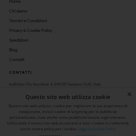
Home
Chi siamo
Termini e Condizioni
Privacy & Cookie Policy
Spedizioni
Blog
Contatti
CONTATTI
Indirizzo: Via Ascolese 4, 84038 Sassano (SA), Italy
Telefono: 0975-574159
×
Questo sito web utilizza cookie
Email: info@multistrato.com
Questo sito web utilizza i cookie per migliorare la tua esperienza di
navigazione, inclusi cookie di targeting per la pubblicità
personalizzata, nota anche come pubblicità basata sugli interessi.
Utilizzando il nostro sito web acconsenti a tutti i cookie in conformità
con la nostra policy per i cookie.
Leggi la Cookie Policy
© 2026 | Tutti i diritti sono riservati
Presenta un "Amico" ed ottieni