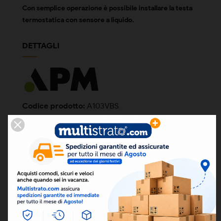
Con semplice operazione è possibile installare la testa
termostatica con sensore a liquido.
DETTAGLI
Codice prodotto:
A103VBS
Condizione
Nuovo
Codice a barre
ean13
8050000023495
FILES ALLEGATI