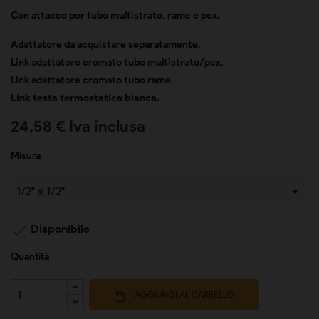
Con attacco per tubo multistrato, rame e pex
.
Adattatore da acquistare separatamente.
Link adattatore cromato tubo multistrato/pex
.
Link adattatore cromato tubo rame
.
Link testa termostatica bianca.
24,58 € Iva inclusa
Misura

Disponibile
Quantità
AGGIUNGI AL CARRELLO