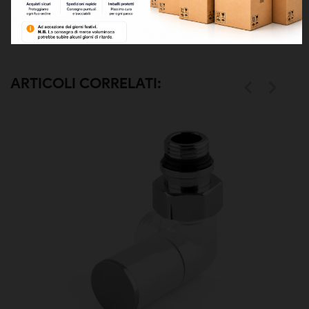
SCHEDA TECNICA
Scarica (1.52MB)
ARTICOLI CORRELATI:

