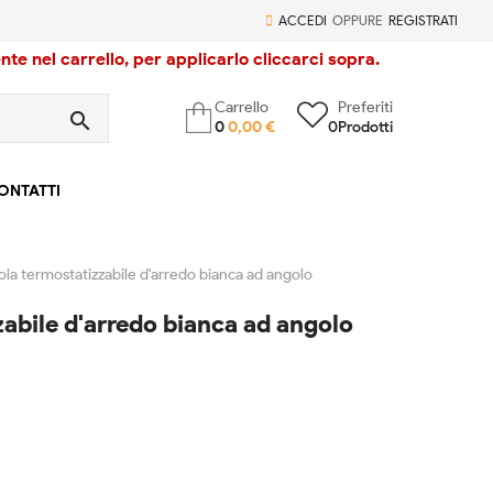
ACCEDI
OPPURE
REGISTRATI
te nel carrello, per applicarlo cliccarci sopra.
Carrello
Preferiti
search
0
0,00 €
0
Prodotti
ONTATTI
ola termostatizzabile d'arredo bianca ad angolo
abile d'arredo bianca ad angolo