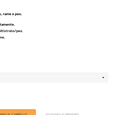
o, rame e pex
.
atamente.
ltistrato/pex
.
ame
.
NGI AL CARRELLO
AGGIUNGI AI PREFERITI