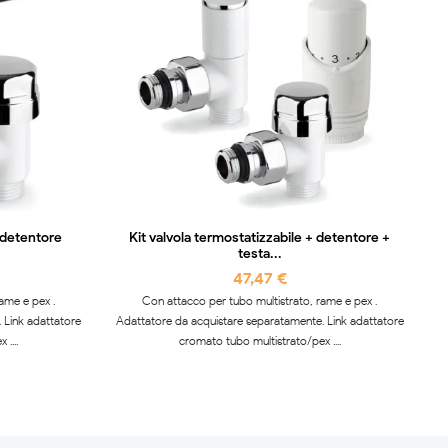
+ detentore
Kit valvola termostatizzabile + detentore +
testa...
47,47 €
ame e pex .
Con attacco per tubo multistrato, rame e pex .
 Link adattatore
Adattatore da acquistare separatamente. Link adattatore
....
cromato tubo multistrato/pex ....