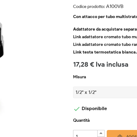
A100VB
Codice prodotto:
Con attacco per tubo multistrat
Adattatore da acquistare separ
Link adattatore cromato tubo mu
Link adattatore cromato tubo r
Link testa termostatica bianca.
17,28 € Iva inclusa
Misura

Disponibile
Quantità
AGGIU