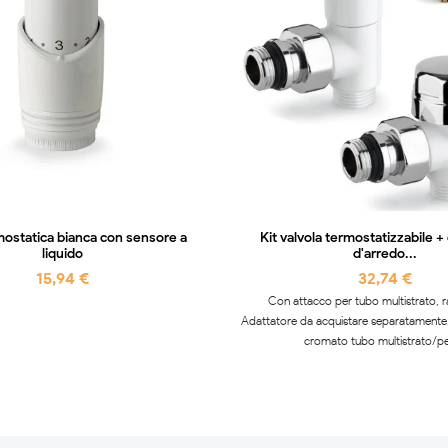
mostatica bianca con sensore a
Kit valvola termostatizzabile 
liquido
d'arredo...
15,94 €
32,74 €
Con attacco per tubo multistrato, r
Adattatore da acquistare separatamente.
cromato tubo multistrato/pex 