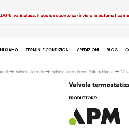
00 € iva inclusa. Il codice sconto sarà visibile automaticamen
HI SIAMO
TERMINI E CONDIZIONI
SPEDIZIONI
BLOG
C
atori
Valvole d'arredo
Valvole d'arredo con finitura bianca
Valv
Valvola termostatizz
PRODUTTORE: