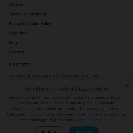
Chi siamo
Termini e Condizioni
Privacy & Cookie Policy
Spedizioni
Blog
Contatti
CONTATTI
Indirizzo: Via Ascolese 4, 84038 Sassano (SA), Italy
Telefono: 0975-574159
×
Questo sito web utilizza cookie
Email: info@multistrato.com
Questo sito web utilizza i cookie per migliorare la tua esperienza di
navigazione, inclusi cookie di targeting per la pubblicità
personalizzata, nota anche come pubblicità basata sugli interessi.
Utilizzando il nostro sito web acconsenti a tutti i cookie in conformità
Presenta un "Amico" ed ottieni
con la nostra policy per i cookie.
Leggi la Cookie Policy
© 2026 | Tutti i diritti sono riservati
sconto 5%
RIFIUTA
ACCETTA