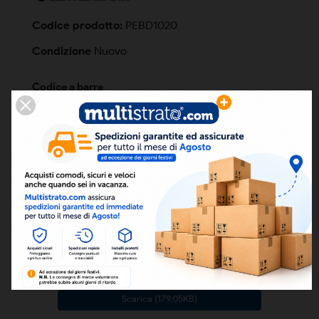
Codice prodotto:
PEBD1020
Condizione
Nuovo
Codice a barre
ean13
8050000047507
FILES ALLEGATI
LISTINO CENTRALTUBI
Scarica (8MB)
CERTIFICATO IIP UNI ISO 45001-2018
Scarica (484.19KB)
CERTIFICATO IIP UNI EN ISO 9001-2015
Scarica (179.05KB)