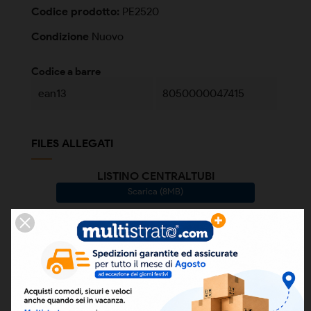
Codice prodotto:
PE2520
Condizione
Nuovo
Codice a barre
ean13
8050000047415
FILES ALLEGATI
LISTINO CENTRALTUBI
Scarica (8MB)
CERTIFICATO IIP UNI ISO 45001-2018
Scarica (484.19KB)
CERTIFICATO IIP UNI EN ISO 9001-2015
Scarica (179.05KB)
CERTIFICATO IIP UNI EN ISO 14001-2015