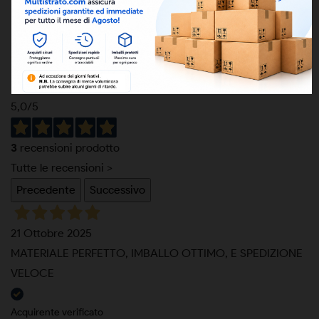
Scarica (178.13KB)
Eccellente
5,0
/5
3
recensioni prodotto
Tutte le recensioni >
Precedente
Successivo
21 Ottobre 2025
MATERIALE PERFETTO, IMBALLO OTTIMO, E SPEDIZIONE
VELOCE
Acquirente verificato