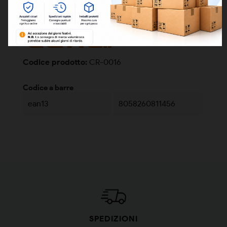
DETTAGLI
Codice prodotto:
CR-0016
Codice a barre
ean13
8058260811456
SPEDIZIONI