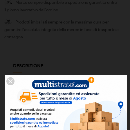
Merce sempre disponibile e spedizione garantita entro
1 giorno lavorativo dall'ordine
Prodotti imballati sempre con la massima cura per
garantire l'assoluta integrità della merce in fase di trasporto e
consegna
DESCRIZIONE
Inscatolato ad espansione di liquido regolabile con
manopola
Completo di guaina attacco da 1/2" lunghezza 85 mm
Omologato ENEC + I.S.P.E.S.L.
Conformità CE + EN 60730 + LDV 2014/35/UE + EMC
2014/30/UE