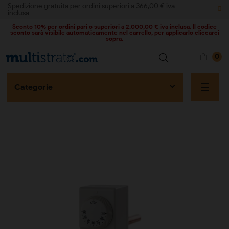
Spedizione gratuita per ordini superiori a 366,00 € iva
inclusa
Sconto 10% per ordini pari o superiori a 2.000,00 € iva inclusa. Il codice
sconto sarà visibile automaticamente nel carrello, per applicarlo cliccarci
sopra.
0
naviga
☰
Categorie