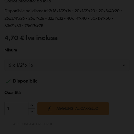
861616
Codice prodotto:
Disponibile nei diametri Ø 16x1/2"x16 • 20x1/2"x20 • 20x3/4"x20 •
26x3/4"x26 • 26x1"x26 • 32x1"x32 • 40x1¼"x40 • 50x1½"x50 •
63x2"x63 • 75x1"¼x75
4,70 € Iva inclusa
Misura

Disponibile
Quantità
AGGIUNGI AL CARRELLO
AGGIUNGI AI PREFERITI