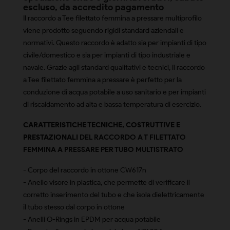
escluso, da accredito pagamento
Il raccordo a Tee filettato femmina a pressare multiprofilo
viene prodotto seguendo rigidi standard aziendali e
normativi. Questo raccordo è adatto sia per impianti di tipo
civile/domestico e sia per impianti di tipo industriale e
navale. Grazie agli standard qualitativi e tecnici, il raccordo
a Tee filettato femmina a pressare è perfetto per la
conduzione di acqua potabile a uso sanitario e per impianti
di riscaldamento ad alta e bassa temperatura di esercizio.
CARATTERISTICHE TECNICHE, COSTRUTTIVE E
PRESTAZIONALI
DEL RACCORDO A T FILETTATO
FEMMINA A PRESSARE PER TUBO MULTISTRATO
- Corpo del raccordo in ottone CW617n
- Anello visore in plastica, che permette di verificare il
corretto inserimento del tubo e che isola dielettricamente
il tubo stesso dal corpo in ottone
- Anelli O-Rings in EPDM per acqua potabile