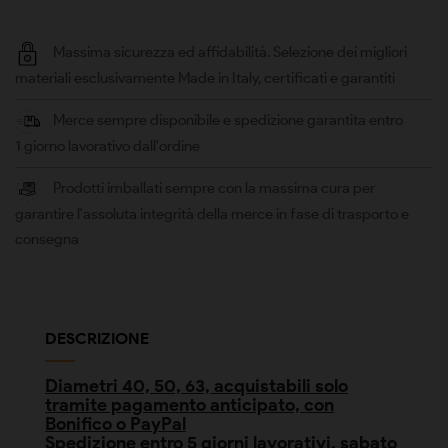
Massima sicurezza ed affidabilità. Selezione dei migliori
materiali esclusivamente Made in Italy, certificati e garantiti
Merce sempre disponibile e spedizione garantita entro
1 giorno lavorativo dall'ordine
Prodotti imballati sempre con la massima cura per
garantire l'assoluta integrità della merce in fase di trasporto e
consegna
DESCRIZIONE
Diametri 40, 50, 63, acquistabili solo
tramite pagamento anticipato, con
Bonifico o PayPal
Spedizione entro 5 giorni lavorativi, sabato