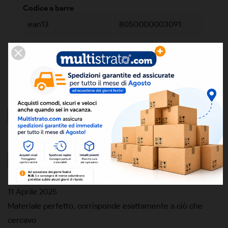
Codice a barre
ean13
8050000003091
Eccellente
5,0
/5
10
recensioni prodotto
Tutte le recensioni >
Precedente
Successivo
11 Aprile 2025
Materiale perfetto, corrisponde esattamente a ciò che
cercavo