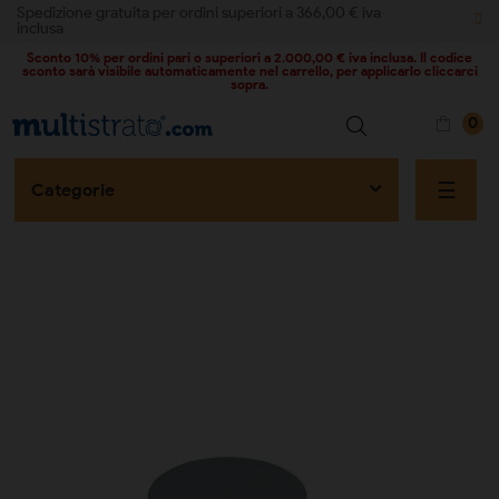
Spedizione gratuita per ordini superiori a 366,00 € iva
inclusa
Sconto 10% per ordini pari o superiori a 2.000,00 € iva inclusa. Il codice
sconto sarà visibile automaticamente nel carrello, per applicarlo cliccarci
sopra.
0
naviga
☰
Categorie