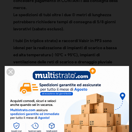
concedere pagamento in CONTANTI alla consegna della
merce.
Le spedizioni di tubi oltre i due (2) metri di lunghezza
potrebbero richiedere tempi di consegna di 5/8 giorni
lavorativi (sabato escluso).
I tubi (in triplice strato) e raccordi Valsir in PP3 sono
idonei per la realizzazione di impianti di scarico a bassa
ed alta temperatura (-10°C + 95°C), impianti di
ventilazione delle reti di scarico e drenaggio pluviale
all'interno dei fabbricati adibiti a uso civile e
industriale, ospedali e alberghi.
LEGGEREZZA, SEMPLICITÀ ED AFFIDABILITÀ:
* Leggerezza ed estrema facilità di posa in opera senza
l'ausilio di particolari attrezzature, grazie alla
connsessione ad innesto. Inoltre, l'innesto a bicchiere,
non richiede l'utilizzo supplementare di colle o solventi
nocivi.
* Eccellenti performance fonoisolanti: 18 dB(A) con