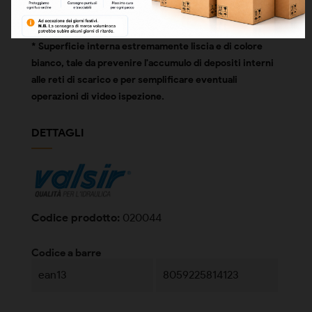
portate di 4 litri/secondo e 11 dB(A) con portate di 2
litri/secondo.
* Superficie interna estremamente liscia e di colore
bianco, tale da prevenire l'accumulo di depositi interni
alle reti di scarico e per semplificare eventuali
operazioni di video ispezione.
DETTAGLI
Codice prodotto:
020044
Codice a barre
ean13
8059225814123