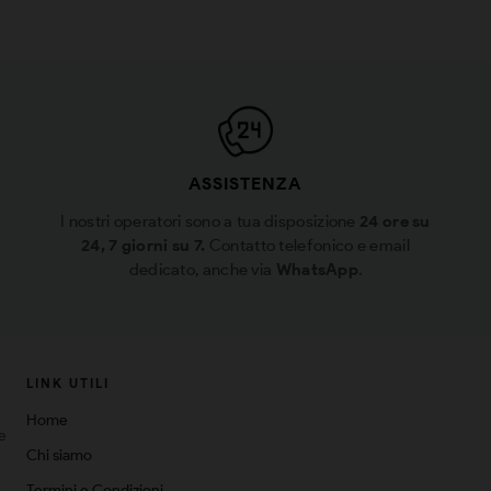
ASSISTENZA
I nostri operatori sono a tua disposizione
24 ore su
24, 7 giorni su 7.
Contatto telefonico e email
dedicato, anche via
WhatsApp
.
LINK UTILI
Home
ne
Chi siamo
Termini e Condizioni