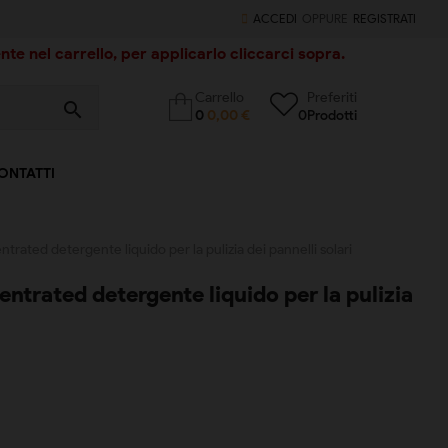
ACCEDI
OPPURE
REGISTRATI
te nel carrello, per applicarlo cliccarci sopra.
Carrello
Preferiti
search
0
0,00 €
0
Prodotti
ONTATTI
rated detergente liquido per la pulizia dei pannelli solari
ntrated detergente liquido per la pulizia