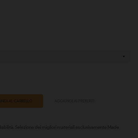
NGI AL CARRELLO
AGGIUNGI AI PREFERITI
abilità. Selezione dei migliori materiali esclusivamente Made