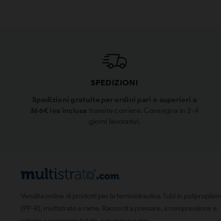
SPEDIZIONI
Spedizioni gratuite per ordini pari o superiori a
366€ iva inclusa
tramite corriere. Consegna in 2-4
giorni lavorativi.
Vendita online di prodotti per la termoidraulica. Tubi in polipropile
(PP-R), multistrato e rame. Raccordi a pressare, a compressione e
valvole a passaggio totale, per acqua e gas