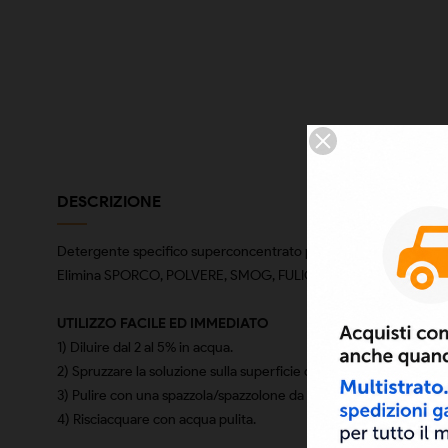
DESCRIZIONE
Detergente specifico superconcentrato per la pulizia immediata d
Elimina SPORCO, POLVERE, SMOG, FULIGGINE, MUSCHI, FUNGHI, 
UTILIZZO FACILE ED IMMEDIATO
1) Diluire dal 2 al 5% in acqua.
2) Spruzzare la soluzione sulla superficie da pulire e attendere c
3) Pulire con una spazzola/spazzolone da lavaggio
4) Risciacquare con acqua pulita.