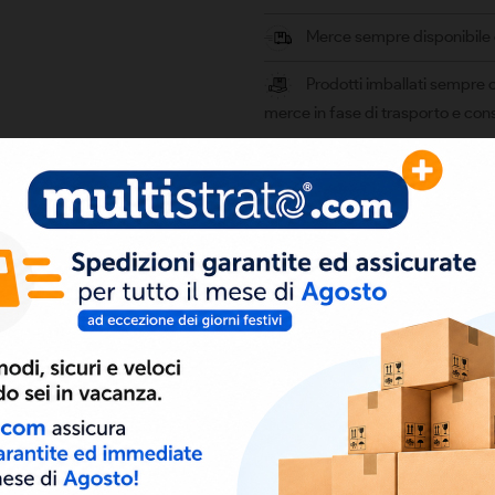
Merce sempre disponibile e 
Prodotti imballati sempre c
merce in fase di trasporto e co
i pannelli solari.
POLLINI, DETRITI DEGLI ALBERI ED ESCREMENTI DI VOLATILI permettendo 
irca un minuto.