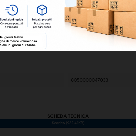
8050000047033
SCHEDA TECNICA
Scarica (932.41KB)