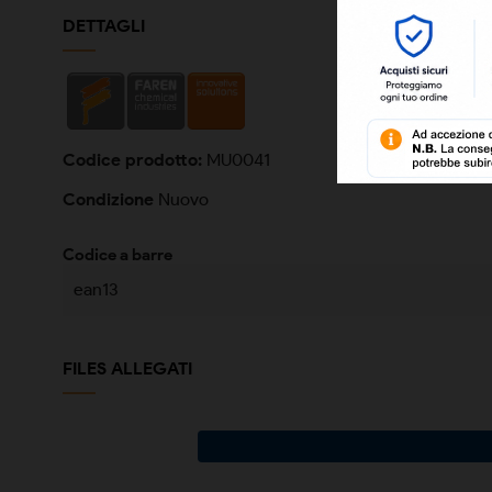
DETTAGLI
Codice prodotto:
MU0041
Condizione
Nuovo
Codice a barre
ean13
FILES ALLEGATI