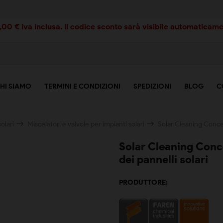
00 € iva inclusa. Il codice sconto sarà visibile automaticamen
HI SIAMO
TERMINI E CONDIZIONI
SPEDIZIONI
BLOG
C
olari
Miscelatori e valvole per impianti solari
Solar Cleaning Concent
Solar Cleaning Conce
dei pannelli solari
PRODUTTORE: