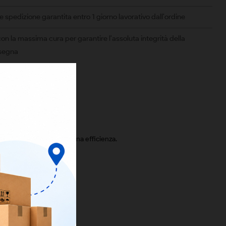
spedizione garantita entro 1 giorno lavorativo dall'ordine
on la massima cura per garantire l'assoluta integrità della
nsegna
il recupero della piena efficienza.