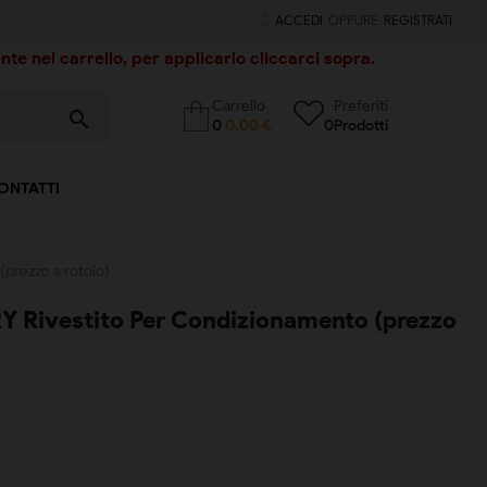
ACCEDI
OPPURE
REGISTRATI
te nel carrello, per applicarlo cliccarci sopra.
Carrello
Preferiti
search
0
0,00 €
0
Prodotti
ONTATTI
prezzo a rotolo)
 Rivestito Per Condizionamento (prezzo