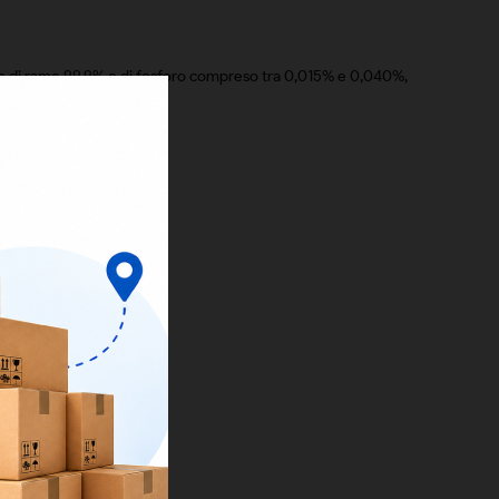
mo di rame 99,9% e di fosforo compreso tra 0,015% e 0,040%,
1968.