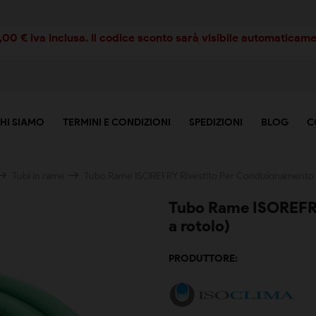
00 € iva inclusa. Il codice sconto sarà visibile automaticamen
HI SIAMO
TERMINI E CONDIZIONI
SPEDIZIONI
BLOG
C
Tubi in rame
Tubo Rame ISOREFRY Rivestito Per Condizionamento (
Tubo Rame ISOREFRY
a rotolo)
PRODUTTORE: