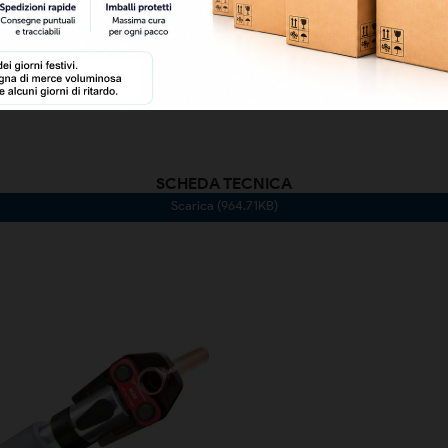
8050000009703
SCHEDA TECNICA
Scarica (964.71KB)