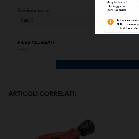
Codice a barre
ean13
FILES ALLEGATI
ARTICOLI CORRELATI: