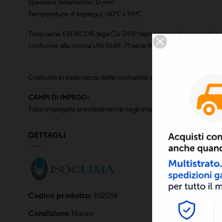
Spessore isolamento: 12 mm
Temperature d' impiego: -30°C+ 95°C
Tubo rame ESENCOR, lega Cu-DHP rispondente alla normativa euro
conforme alla norma UNI 5649-71 serie B pesante.
Costruito in osservanza delle normative vigenti ed in riferimento
CAMPI DI IMPEGO:
Tubo impiegato principalmente negli impianti di condizionament
DETTAGLI
Codice prodotto:
102014
Condizione
Nuovo