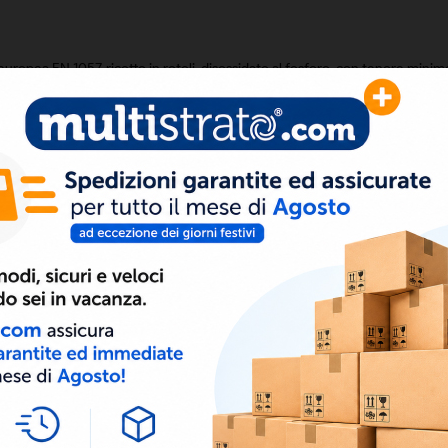
pea EN 1057, ricotto in rotoli, disossidato al fosforo, con tenore mini
 alle leggi n° 46 del 5-3-1990 ed alle prescrizioni del DPR n° 1059 del 3-8-
o e refrigerazione.