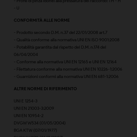
- Profili di pinza idonei alla pressatura del raccordo: TH - H
- U
CONFORMITÀ ALLE NORME
- Prodotto secondo D.M. n.37 del 22/01/2008 art.7
- Qualità conforme alla normativa UNI EN ISO 9001:2008
- Potabilità garantita dal rispetto del D.M. n.174 del
06/04/2004
- Conforme alla normativa UNI EN 12165 e UNI EN 12164
- Filettatura conforme alla normativa UNI EN 10226-1:2006
- Guarnizioni conformi alla normativa UNI EN 681-1:2006
ALTRE NORME DI RIFERIMENTO
UNI E 1254-3
UNI EN 21003-3:2009
UNI EN 10954-2
DVGW W534 (01/05/2004)
BGA KTW (07/01/1977)