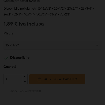
821616
Codice prodotto:
Disponibile nei diametri Ø 16x1/2" • 20x1/2" • 20x3/4" • 26x3/4" •
26x1" • 32x1" • 40x1¼" • 50x1½" • 63x2" • 75x2½"
1,89 € Iva inclusa
Misura

Disponibile
Quantità
AGGIUNGI AL CARRELLO
AGGIUNGI AI PREFERITI