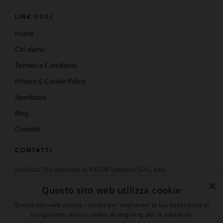
LINK UTILI
Home
Chi siamo
Termini e Condizioni
Privacy & Cookie Policy
Spedizioni
Blog
Contatti
CONTATTI
Indirizzo: Via Ascolese 4, 84038 Sassano (SA), Italy
×
Telefono: 0975-574159
Questo sito web utilizza cookie
Email: info@multistrato.com
Questo sito web utilizza i cookie per migliorare la tua esperienza di
navigazione, inclusi cookie di targeting per la pubblicità
Presenta un "Amico" ed ottieni