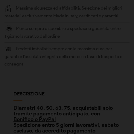
Massima sicurezza ed affidabilità. Selezione dei migliori
materiali esclusivamente Made in Italy, certificati e garantiti
Merce sempre disponibile e spedizione garantita entro
1 giorno lavorativo dall'ordine
Prodotti imballati sempre con la massima cura per
garantire l'assoluta integrità della merce in fase di trasporto e
consegna
DESCRIZIONE
Diametri 40, 50, 63, 75, acquistabili solo
tramite pagamento anticipato, con
Bonifico o PayPal
Spedizione entro 5 giorni lavorativi, sabato
escluso, da accredito pagamento