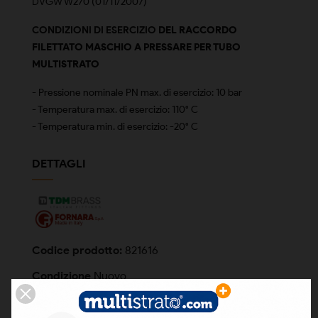
DVGW W270 (01/11/2007)
CONDIZIONI DI ESERCIZIO
DEL RACCORDO
FILETTATO MASCHIO A PRESSARE PER TUBO
MULTISTRATO
-
Pressione nominale PN max. di esercizio: 10 bar
- Temperatura max. di esercizio: 110° C
- Temperatura min. di esercizio: -20° C
DETTAGLI
Codice prodotto:
821616
Condizione
Nuovo
Codice a barre