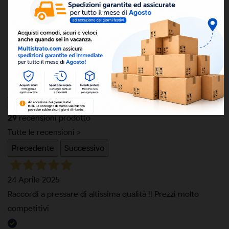
ean13
8050000002810
Eccellente
5,0
/5
29
recensioni prodotto
Tutte le recensioni >
Precedente
Successivo
24 Aprile 2025
Raccordi a pressare di altissima qualità !! Prezzi molto
competitivi