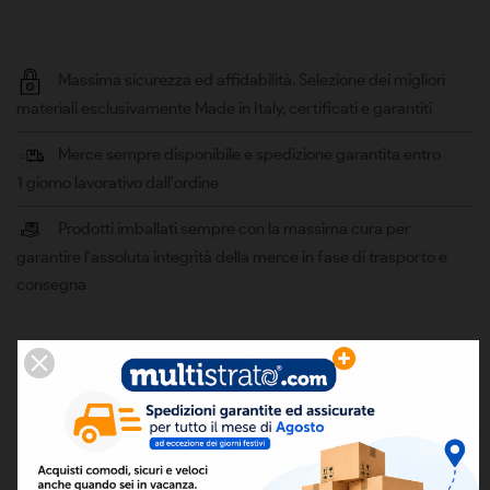
Massima sicurezza ed affidabilità. Selezione dei migliori
materiali esclusivamente Made in Italy, certificati e garantiti
Merce sempre disponibile e spedizione garantita entro
1 giorno lavorativo dall'ordine
Prodotti imballati sempre con la massima cura per
garantire l'assoluta integrità della merce in fase di trasporto e
consegna
DESCRIZIONE
Articolo acquistabile solo tramite
pagamento anticipato, con Bonifico o
PayPal