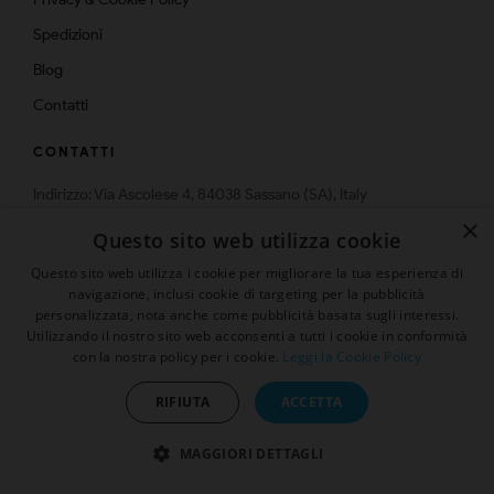
Spedizioni
Blog
Contatti
CONTATTI
Indirizzo: Via Ascolese 4, 84038 Sassano (SA), Italy
Telefono: 0975-574159
×
Questo sito web utilizza cookie
Email: info@multistrato.com
Questo sito web utilizza i cookie per migliorare la tua esperienza di
navigazione, inclusi cookie di targeting per la pubblicità
personalizzata, nota anche come pubblicità basata sugli interessi.
Utilizzando il nostro sito web acconsenti a tutti i cookie in conformità
con la nostra policy per i cookie.
Leggi la Cookie Policy
© 2026 | Tutti i diritti sono riservati
Presenta un "Amico" ed ottieni
sconto 5%
RIFIUTA
ACCETTA
MAGGIORI DETTAGLI
Sito protetto da reCAPTCHA.
Privacy
-
Termini e condizioni