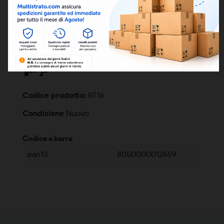
Spedizione entro 5 giorni lavorativi, sabato
escluso, da accredito pagamento
DETTAGLI
Codice prodotto:
RT16
Condizione
Nuovo
Codice a barre
ean13
8050000012659