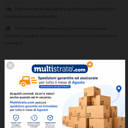
Merce sempre disponibile e spedizione garantita entro
1 giorno lavorativo dall'ordine
Prodotti imballati sempre con la massima cura per
garantire l'assoluta integrità della merce in fase di trasporto e
consegna
DESCRIZIONE
DETTAGLI
Codice prodotto:
TU0024