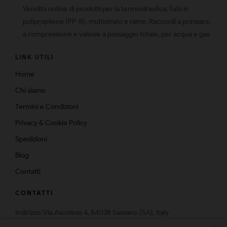
Vendita online di prodotti per la termoidraulica. Tubi in
polipropilene (PP-R), multistrato e rame. Raccordi a pressare,
a compressione e valvole a passaggio totale, per acqua e gas
LINK UTILI
Home
Chi siamo
Termini e Condizioni
Privacy & Cookie Policy
Spedizioni
Blog
Contatti
CONTATTI
Indirizzo: Via Ascolese 4, 84038 Sassano (SA), Italy
Telefono: 0975-574159