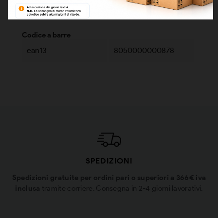
Condizione
Nuovo
Codice a barre
ean13
8050000000878
SPEDIZIONI
Spedizioni gratuite per ordini pari o superiori a 366€ iva
inclusa
tramite corriere. Consegna in 2-4 giorni lavorativi.