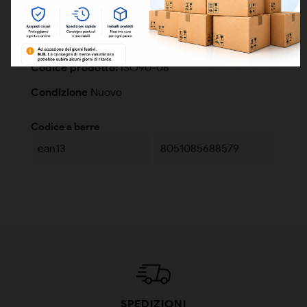
Codice prodotto:
ISO90-08
Condizione
Nuovo
Codice a barre
ean13
8051085688579
SPEDIZIONI