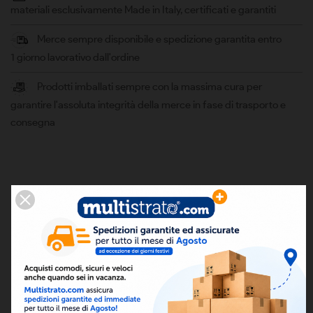
materiali esclusivamente Made in Italy, certificati e garantiti
Merce sempre disponibile e spedizione garantita entro
1 giorno lavorativo dall'ordine
Prodotti imballati sempre con la massima cura per
garantire l'assoluta integrità della merce in fase di trasporto e
consegna
DESCRIZIONE
Rotolo da 50 metri.
Larghezza: 50 mm - spessore 0,3 mm
Lunghezza: 50 metri
DETTAGLI