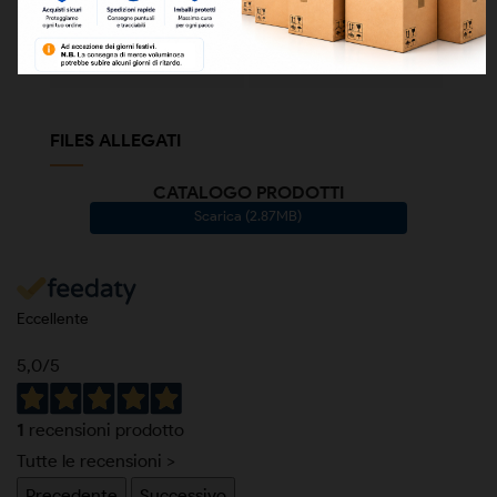
Codice a barre
ean13
8050000054895
FILES ALLEGATI
CATALOGO PRODOTTI
Scarica (2.87MB)
Eccellente
5,0
/5
1
recensioni prodotto
Tutte le recensioni >
Precedente
Successivo