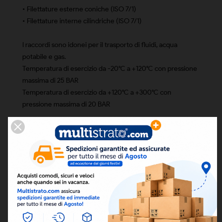
• Filettature esterne coniche (ISO 7/1)
• Filettature interne cilindriche (ISO 7/1)
I raccordi sono idonei per il trasporto di fluidi, acqua
potabile e gas.
Temperatura di esercizio da -20°C a +120°C con pressione
massima di 25 BAR
Temperatura di esercizio da +120°C a +300°C con
pressione massima di 20 BAR
DETTAGLI
Codice prodotto:
01-0037
Condizione
Nuovo