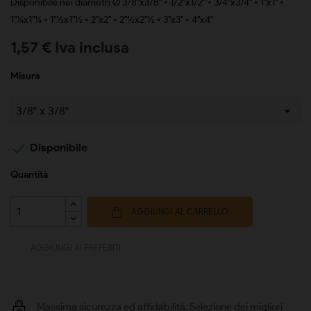
Disponibile nei diametri Ø 3/8"x3/8" • 1/2"x1/2" • 3/4"x3/4" • 1"x1" •
1"¼x1"¼ • 1"½x1"½ • 2"x2" • 2"½x2"½ • 3"x3" • 4"x4"
1,57 € Iva inclusa
Misura

Disponibile
Quantità
AGGIUNGI AL CARRELLO
AGGIUNGI AI PREFERITI
Massima sicurezza ed affidabilità. Selezione dei migliori