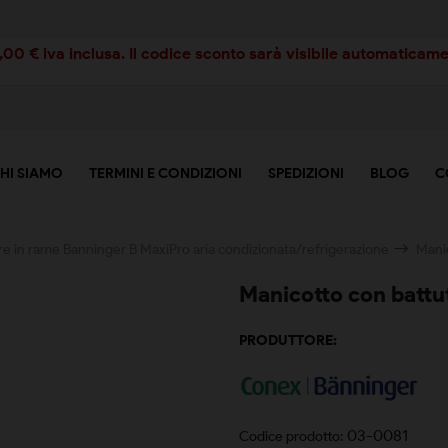
00 € iva inclusa. Il codice sconto sarà visibile automaticamen
HI SIAMO
TERMINI E CONDIZIONI
SPEDIZIONI
BLOG
C
re in rame Banninger B MaxiPro aria condizionata/refrigerazione
Mani
Manicotto con bat
PRODUTTORE:
03-0081
Codice prodotto: