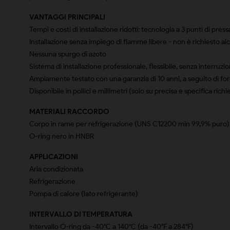
VANTAGGI PRINCIPALI
Tempi e costi di installazione ridotti: tecnologia a 3 punti di pr
Installazione senza impiego di fiamme libere - non è richiesto a
Nessuna spurgo di azoto
Sistema di installazione professionale, flessibile, senza interruzioni
Ampiamente testato con una garanzia di 10 anni, a seguito di f
Disponibile in pollici e millimetri (solo su precisa e specifica richi
MATERIALI RACCORDO
Corpo in rame per refrigerazione (UNS C12200 min 99,9% puro)
O-ring nero in HNBR
APPLICAZIONI
Aria condizionata
Refrigerazione
Pompa di calore (lato refrigerante)
INTERVALLO DI TEMPERATURA
Intervallo O-ring da -40°C a 140°C (da -40°F a 284°F)