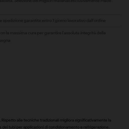
abilità. Selezione dei migliori materiali esclusivamente Made
spedizione garantita entro 1 giorno lavorativo dall'ordine
on la massima cura per garantire l'assoluta integrità della
nsegna
spetto alle tecniche tradizionali migliora significativamente la
ne dei tubi per applicazioni di condizionamento e refrigerazione.