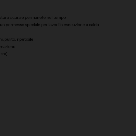
essatura sicura e permanete nel tempo
lcun permesso speciale per lavori in esecuzione a caldo
, pulito, ripetibile
ormazione
esta)