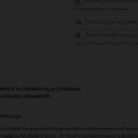
Massima sicurezza ed affid
in Italy, certificati e garantiti
Merce sempre disponibile e 
Prodotti imballati sempre c
merce in fase di trasporto e co
AMENTO IN CONTANTI ALLA CONSEGNA.
NE ORDINE E PAGAMENTO
NING.Login
e da usare, che garantisce una giunzione sicura e permanente nel tempo. Ri
e maggiore flessibilità di lavoro. >B< MaxiPro sta rivoluzionando la giunzio