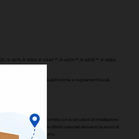
22D, R-427A, R-438A, R-444A **, R-447A **, R-447B **, R-448A,
, R-718 e HYCOOL 20
ili), possono essere applicabili norme e regolamenti locali,
zato e conservato in conformità con le istruzioni di installazione
rsal Ltd. sono esenti da difetti materiali derivanti da errori di
il manuale tecnico >B< MaxiPro