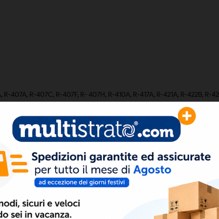
04A, R-407A, R-407C, R-407F, R- 407H, R-410A, R-417A, R-421A, R-422B, R-4
**,R-454C **, R-457A **, R-459A **, R-507A, R-513A, R-513B, R-600A **
2L (leggermente infiammabili), A2 (infiammabili) e A3 (altamente infiammab
717, R-723, R-764, R-744
ionale da un installatore addestrato e certificato*, purché sia stato utiliz
Ltd. garantisce che i raccordi >B< MaxiPro così come forniti da Conex Unive
a parte dell'utente finale. Per i termini e condizioni complete, consultare 