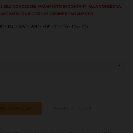
OSSIBILE CONCEDERE PAGAMENTO IN CONTANTI ALLA CONSEGNA.
 LAVORATIVI DA RICEZIONE ORDINE E PAGAMENTO
8" • 1/2"
• 5/8"
• 3/4"
• 7/8"
• 1"
• 1"
⅛
• 1"
⅜
•
1"⅝
NGI AL CARRELLO
AGGIUNGI AI PREFERITI