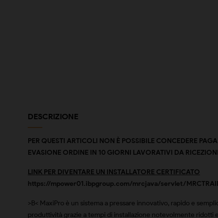
DESCRIZIONE
PER QUESTI ARTICOLI NON È POSSIBILE CONCEDERE PAG
EVASIONE ORDINE IN 10 GIORNI LAVORATIVI DA RICEZIO
LINK PER DIVENTARE UN INSTALLATORE CERTIFICATO
https://mpower01.ibpgroup.com/mrcjava/servlet/MRCTRAI
>B< MaxiPro è un sistema a pressare innovativo, rapido e semplic
produttività grazie a tempi di installazione notevolmente ridotti 