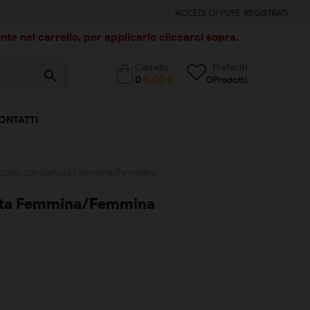
ACCEDI
OPPURE
REGISTRATI
te nel carrello, per applicarlo cliccarci sopra.
Carrello
Preferiti
search
0
0,00 €
0
Prodotti
ONTATTI
cotto con battuta Femmina/Femmina
tuta Femmina/Femmina