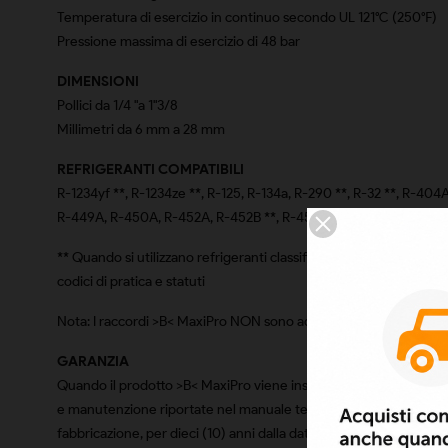
Temperatura di esercizio in continuo secondo UL 121°C (250°F)
Pressione massima di esercizio di 48 bar
DIMENSIONI
Pollici da 1/4 "a 1"3/8
Millimetri da 6 mm a 28 mm
REFRIGERANTI COMPATIBILI
R-1234yf **, R-1234ze **, R-125, R-134a, R-290 **, R-32 **, R-4
R-449A, R-450A, R-452A, R-452B **, R-452C, R-454A **, R-454B 
** Quando si utilizzano refrigeranti classificati come standard A
codici di pratica e statuti
Nota: I raccordi >B< MaxiPro NON sono adatti per refrigeranti R-
GARANZIA
Quando il prodotto >B< MaxiPro viene installato in maniera profess
e manutenzione riportate nel manuale tecnico, la Conex Universal 
fabbricazione, per dieci (10) anni dalla data del primo acquisto d