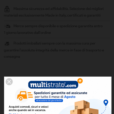
Massima sicurezza ed affidabilità. Selezione dei migliori
materiali esclusivamente Made in Italy, certificati e garantiti
Merce sempre disponibile e spedizione garantita entro
1 giorno lavorativo dall'ordine
Prodotti imballati sempre con la massima cura per
garantire l'assoluta integrità della merce in fase di trasporto e
consegna
DESCRIZIONE
Per misure da 3/16" a 5/8"
Per applicazioni nei settori della refrigerazione e del
condizionamento e l'installazione di unità e split di aria
condizionata.