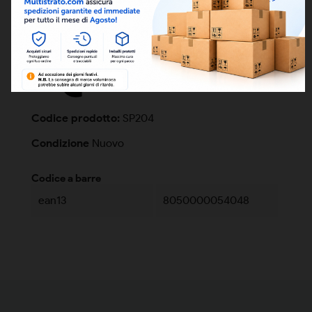
DETTAGLI
Codice prodotto:
SP204
Condizione
Nuovo
Codice a barre
ean13
8050000054048