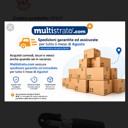
Codice prodotto:
SP347
Condizione
Nuovo
Codice a barre
ean13
8050000053959
ARTICOLI CORRELATI:

