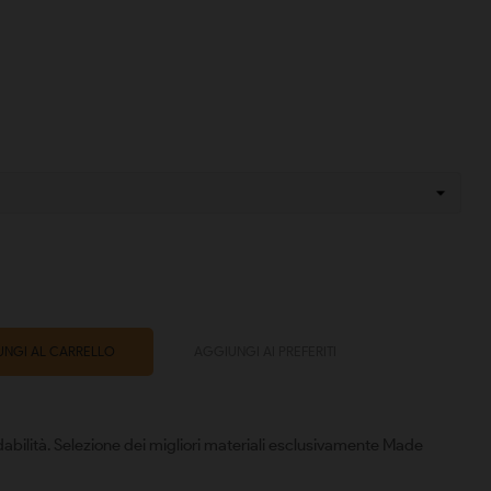
NGI AL CARRELLO
AGGIUNGI AI PREFERITI
abilità. Selezione dei migliori materiali esclusivamente Made