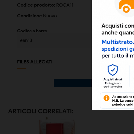
Codice prodotto:
ROCA11
Condizione
Nuovo
Codice a barre
ean13
FILES ALLEGATI
ARTICOLI CORRELATI: