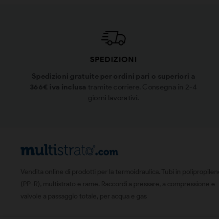
SPEDIZIONI
Spedizioni gratuite per ordini pari o superiori a
366€ iva inclusa
tramite corriere. Consegna in 2-4
giorni lavorativi.
Vendita online di prodotti per la termoidraulica. Tubi in polipropile
(PP-R), multistrato e rame. Raccordi a pressare, a compressione e
valvole a passaggio totale, per acqua e gas