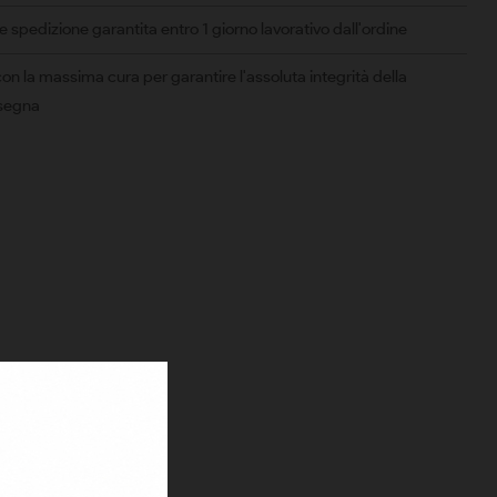
spedizione garantita entro 1 giorno lavorativo dall'ordine
on la massima cura per garantire l'assoluta integrità della
nsegna