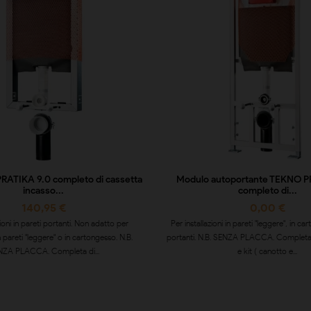
RATIKA 9.0 completo di cassetta
Modulo autoportante TEKNO P
incasso...
completo di...
140,95 €
0,00 €
zioni in pareti portanti. Non adatto per
Per installazioni in pareti "leggere", in c
in pareti "leggere" o in cartongesso. N.B.
portanti. N.B. SENZA PLACCA. Completa
ZA PLACCA. Completa di...
e kit ( canotto e...