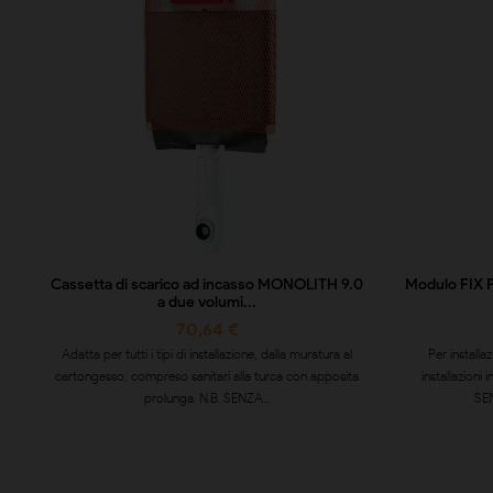
Cassetta di scarico ad incasso MONOLITH 9.0
Modulo FIX P
a due volumi...
70,64 €
Adatta per tutti i tipi di installazione, dalla muratura al
Per installa
cartongesso, compreso sanitari alla turca con apposita
installazioni 
prolunga. N.B. SENZA...
SEN