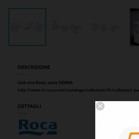
DESCRIZIONE
Link sito Roca, serie DEBBA
http://www.it.roca.com/catalogo/collezioni/#!/collezioni-
DETTAGLI