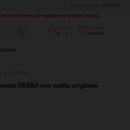
ACCEDI
OPPURE
REGISTRATI
te nel carrello, per applicarlo cliccarci sopra.
Carrello
Preferiti
search
0
0,00 €
0
Prodotti
ONTATTI
n sedile originale
 parete DEBBA con sedile originale