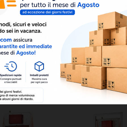
8050000022771
SCHEDA TECNICA
Scarica (1MB)