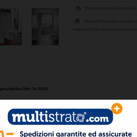
Merce sempre disponibile e 
Prodotti imballati sempre c
merce in fase di trasporto e co
bagno/debba-066-14.0505