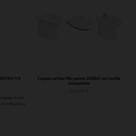
RATIKA 9.0
Coppia sanitari filo parete DEBBA con sedile
compatibile
328,09 €
artongesso e muri
 di controplacca