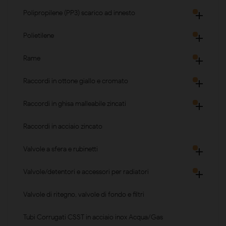
Polipropilene (PP3) scarico ad innesto

Polietilene

Rame

Raccordi in ottone giallo e cromato

Raccordi in ghisa malleabile zincati

Raccordi in acciaio zincato
Valvole a sfera e rubinetti

Valvole/detentori e accessori per radiatori

Valvole di ritegno, valvole di fondo e filtri
Tubi Corrugati CSST in acciaio inox Acqua/Gas