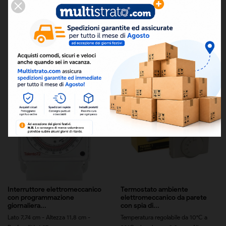

Rilevanza
Prodotti da 1 a 2 di 2 prodotti
Interruttore elettromeccanico
Termostato ambiente
con programmazione
elettromeccanico da parete
giornaliera...
con spia di...
Lato 7,74 cm - Altezza 11,8 cm -
Temperatura regolabile da 10°C a