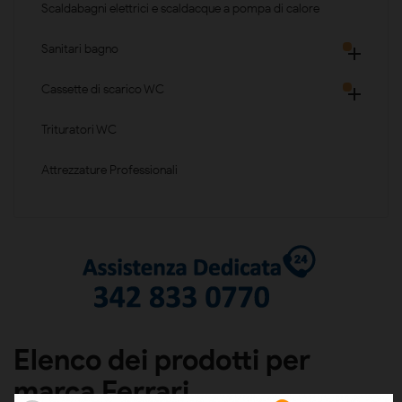
Scaldabagni elettrici e scaldacque a pompa di calore
Sanitari bagno

Cassette di scarico WC

Trituratori WC
Attrezzature Professionali
Elenco dei prodotti per
marca Ferrari