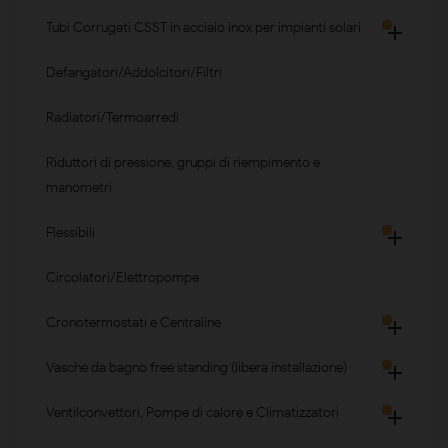
Tubi Corrugati CSST in acciaio inox per impianti solari

Defangatori/Addolcitori/Filtri
Radiatori/Termoarredi
Riduttori di pressione, gruppi di riempimento e
manometri
Flessibili

Circolatori/Elettropompe
Cronotermostati e Centraline

Vasche da bagno free standing (libera installazione)

Ventilconvettori, Pompe di calore e Climatizzatori
