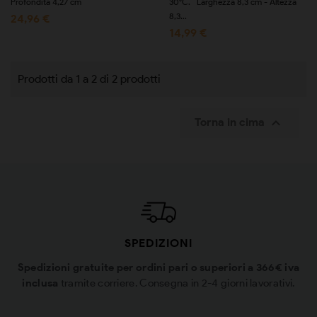
Profondità 4,27 cm
30°C. Larghezza 8,3 cm - Altezza
8,3...
24,96 €
14,99 €
Prodotti da 1 a 2 di 2 prodotti

Torna in cima
SPEDIZIONI
Spedizioni gratuite per ordini pari o superiori a 366€ iva
inclusa
tramite corriere. Consegna in 2-4 giorni lavorativi.