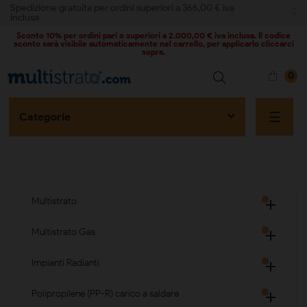
Spedizione gratuita per ordini superiori a 366,00 € iva
inclusa
Sconto 10% per ordini pari o superiori a 2.000,00 € iva inclusa. Il codice
sconto sarà visibile automaticamente nel carrello, per applicarlo cliccarci
sopra.
0
naviga
☰
Categorie
Multistrato

Multistrato Gas

Impianti Radianti

Polipropilene (PP-R) carico a saldare
