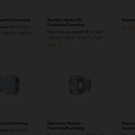
aschio/Femmina
Gomito ridotto 90°
Manico
Femmina/Femmina
iametri Ø 1/2"x1/2" •
17,63 
Disponibile nei diametri Ø 1/2"x3/8" •
• 1"¼x1"¼ • 1"½x1"½...
3/4"x1/2" • 1"x1/2" • 1"x3/4" • 1"¼x1"
1,60 €
schio/Femmina
Manicotto Ridotto
Manico
Femmina/Femmina
Femmi
iametri Ø 1/2"x1/2" •