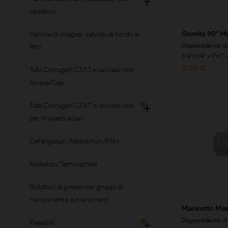

radiatori
Gomito 90° M
Valvole di ritegno, valvole di fondo e
Disponibile nei d
filtri
3/4"x3/4" • 1"x1" 
0,95 €
Tubi Corrugati CSST in acciaio inox
Acqua/Gas
Tubi Corrugati CSST in acciaio inox

per impianti solari
Defangatori/Addolcitori/Filtri
Radiatori/Termoarredi
Riduttori di pressione, gruppi di
riempimento e manometri
Manicotto Ma
Disponibile nei d
Flessibili
