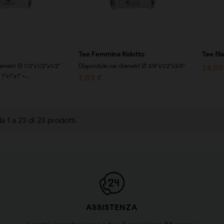
Tee Femmina Ridotto
Tee fi
iametri Ø 1/2"x1/2"x1/2"
Disponibile nei diametri Ø 3/4"x1/2"x3/4"
24,01
1"x1"x1" •...
2,03 €
a 1 a 23 di 23 prodotti
ASSISTENZA