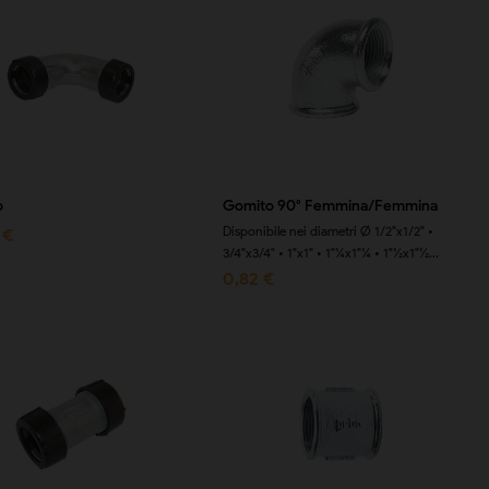
o
Gomito 90° Femmina/Femmina
Disponibile nei diametri Ø 1/2"x1/2" •
 €
3/4"x3/4" • 1"x1" • 1"¼x1"¼ • 1"½x1"½...
0,82 €