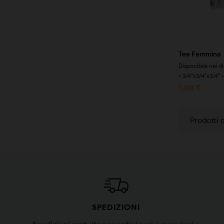
Tee Femmina
Disponibile nei d
• 3/4"x3/4"x3/4" • 
1,08 €
Prodotti d
SPEDIZIONI