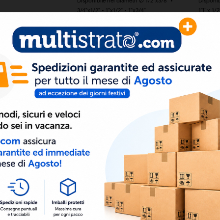
Disponibile nei diametri Ø 1/2"x3/8" •
Disponib
3/4"x1/2" • 1"x1/2" • 1"x3/4"
1"F x 1/2
1,43 €
1,74 €
o Maschio/Maschio
Raccordo Femmina/Femmina
Raccor
conico a 3 pezzi zincato (non a
iametri Ø 1/2"x3/8" •
12,58
marchio Gebo)
" • 1"x3/4" • 1"¼x1"
Disponibile nei diametri Ø 1/2"x1/2" •
3/4"x3/4" • 1"x1" • 1"¼x1"¼ • 1"½x1"½...
4,18 €