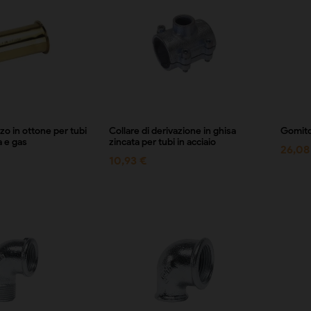
zo in ottone per tubi
Collare di derivazione in ghisa
Gomit
a e gas
zincata per tubi in acciaio
26,08
10,93 €