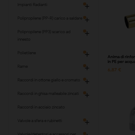
Impianti Radianti

Polipropilene (PP-R) carico a saldare

Polipropilene (PP3) scarico ad

innesto
Polietilene

Anima di rinfor
in PE per acqu
Rame

6,87 €
Raccordi in ottone giallo e cromato

Raccordi in ghisa malleabile zincati

Raccordi in acciaio zincato
Valvole a sfera e rubinetti

Valvole/detentori e accessori per