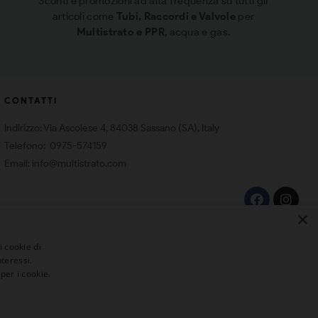
Sconti e promozioni ad alta frequenza su tutti gli
articoli come
Tubi, Raccordi e Valvole
per
Multistrato e PPR
, acqua e gas.
CONTATTI
Indirizzo: Via Ascolese 4, 84038 Sassano (SA), Italy
Telefono: 0975-574159
Email: info@multistrato.com
×
i cookie di
teressi.
per i cookie.