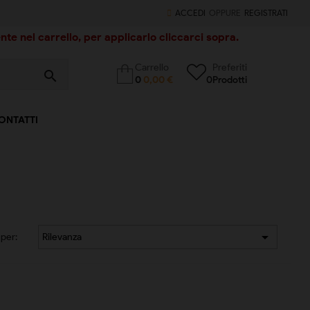
ACCEDI
OPPURE
REGISTRATI
te nel carrello, per applicarlo cliccarci sopra.
Carrello
Preferiti
search
0
0,00 €
0
Prodotti
ONTATTI

per:
Rilevanza