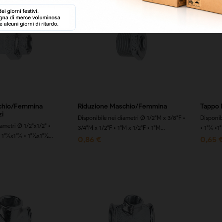
chio/Femmina
Riduzione Maschio/Femmina
Tappo 
zi
Disponibile nei diametri Ø 1/2"M x 3/8"F •
Disponib
iametri Ø 1/2"x1/2" •
3/4"M x 1/2"F • 1"M x 1/2"F • 1"M...
• 1"¼ •1"
• 1"¼x1"¼ • 1"½x1"½...
0,86 €
0,65 