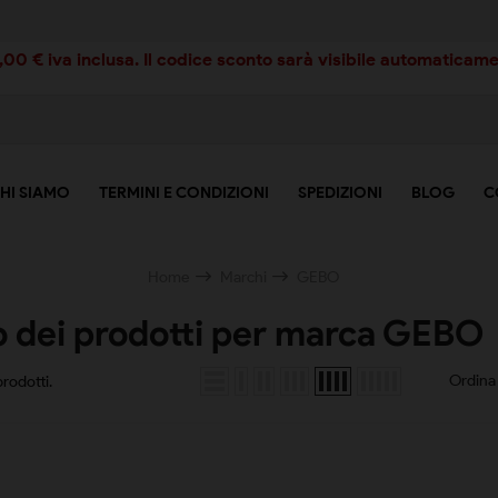
00 € iva inclusa. Il codice sconto sarà visibile automaticamen
HI SIAMO
TERMINI E CONDIZIONI
SPEDIZIONI
BLOG
C
Home
Marchi
GEBO
o dei prodotti per marca GEBO
Ordina 
rodotti.