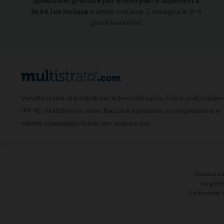
Spedizioni gratuite per ordini pari o superiori a
366€ iva inclusa
tramite corriere. Consegna in 2-4
giorni lavorativi.
Vendita online di prodotti per la termoidraulica. Tubi in polipropile
(PP-R), multistrato e rame. Raccordi a pressare, a compressione e
valvole a passaggio totale, per acqua e gas
Questo sit
targeti
Utilizzando 
© 2026 | Tutti i diritti sono riservati
Presenta un "Amico" ed ottieni 