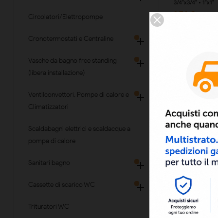
3/4"x3/4" • 1"x1"
1,74 €
Circolatori/Elettropompe
Cronotermostati e Centraline

Vasche da bagno free standing

(libera installazione)
Ventilconvettori, Pompe di calore e

Climatizzatori
Scaldabagni elettrici e scaldacque a
pompa di calore
Nipplo Ridott
Disponibile nei d
Sanitari bagno

3/4"x1/2" • 1"x1/2
1,99 €
Cassette di scarico WC

Trituratori WC