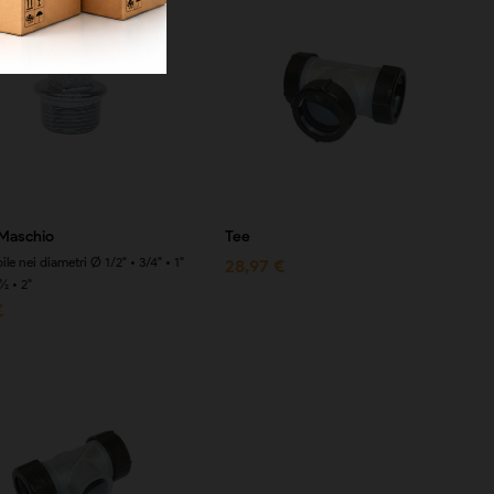
Maschio
Tee
ile nei diametri Ø 1/2" • 3/4" • 1"
28,97 €
½ • 2"
€