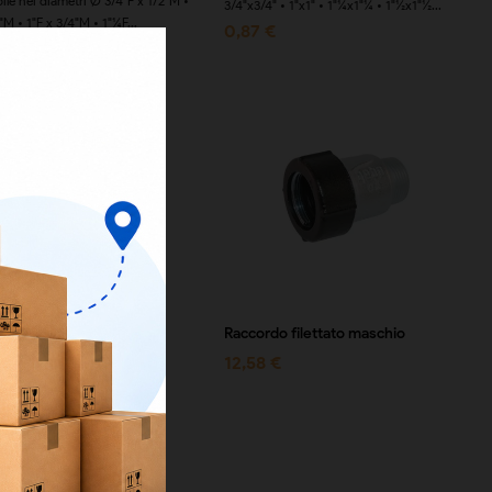
ile nei diametri Ø 3/4"F x 1/2"M •
3/4"x3/4" • 1"x1" • 1"¼x1"¼ • 1"½x1"½...
"M • 1"F x 3/4"M • 1"¼F...
0,87 €
do filettato femmina
Raccordo filettato maschio
 €
12,58 €