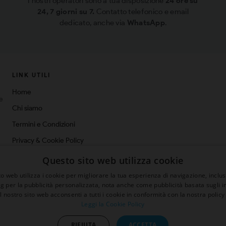
I nostri operatori sono a tua disposizione
24 ore su
24, 7 giorni su 7.
Contatto telefonico e email
dedicato, anche via
WhatsApp
.
LINK UTILI
Home
ne
Chi siamo
Termini e Condizioni
Privacy & Cookie Policy
Spedizioni
Questo sito web utilizza cookie
Blog
o web utilizza i cookie per migliorare la tua esperienza di navigazione, inclus
ng per la pubblicità personalizzata, nota anche come pubblicità basata sugli in
Contatti
il nostro sito web acconsenti a tutti i cookie in conformità con la nostra policy 
Leggi la Cookie Policy
RIFIUTA
ACCETTA
sconto 5%