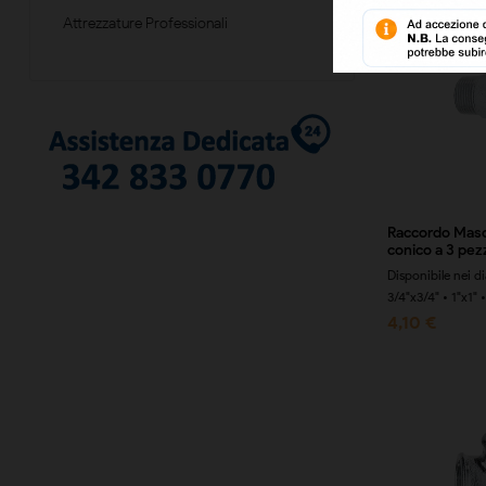
Attrezzature Professionali
Raccordo Mas
conico a 3 pez
Disponibile nei d
3/4"x3/4" • 1"x1" 
4,10 €