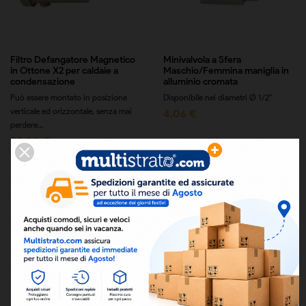
Filtro Defangatore Magnetico
Minivalvola a Sfera
in Ottone X2 per caldaie a
Maschio/Femmina maniglia in
condensazione
alluminio cromata
Può essere montato in posizione
Disponibile nei diametri Ø 1/2"
verticale ed orizzontale, senza mai
4,06 €
perdere...
55,00 €
Rubinetto a Sfera a Squadra
Rubinetto a Sfera a Squadra