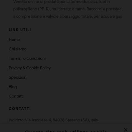
Vendita online di prodotti per la termoidraulica. Tubi in
polipropilene (PP-R), multistrato e rame. Raccordi a pressare,
a compressione e valvole a passaggio totale, per acqua e gas
LINK UTILI
Home
Chi siamo
Termini e Condizioni
Privacy & Cookie Policy
Spedizioni
Blog
Contatti
CONTATTI
Indirizzo: Via Ascolese 4, 84038 Sassano (SA), Italy
Telefono: 0975-574159
×