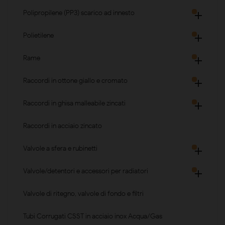
Polipropilene (PP3) scarico ad innesto

Polietilene

Rame

Raccordi in ottone giallo e cromato

Raccordi in ghisa malleabile zincati

Raccordi in acciaio zincato
Valvole a sfera e rubinetti

Valvole/detentori e accessori per radiatori

Valvole di ritegno, valvole di fondo e filtri
Tubi Corrugati CSST in acciaio inox Acqua/Gas