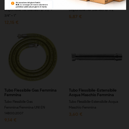
GAS Maschio/Femmina
Maschio/Femmina
Disponibile nei diametri Ø 1/2" •
Disponibile nei diametri Ø 1/2"
3/4" • 1"
5,87 €
12,15 €
Tubo Flessibile Gas Femmina
Tubo Flessibile-Estensibile
Femmina
Acqua Maschio Femmina
Tubo Flessibile Gas
Tubo Flessibile-Estensibile Acqua
Femmina/Femmina UNI EN
Maschio Femmina
14800:2007
3,60 €
9,14 €