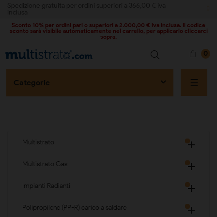
Spedizione gratuita per ordini superiori a 366,00 € iva
inclusa
Sconto 10% per ordini pari o superiori a 2.000,00 € iva inclusa. Il codice
sconto sarà visibile automaticamente nel carrello, per applicarlo cliccarci
sopra.
0
naviga
☰
Categorie
Multistrato

Multistrato Gas

Impianti Radianti

Polipropilene (PP-R) carico a saldare
