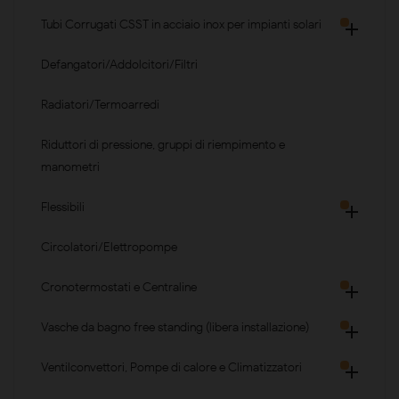
Tubi Corrugati CSST in acciaio inox per impianti solari

Defangatori/Addolcitori/Filtri
Radiatori/Termoarredi
Riduttori di pressione, gruppi di riempimento e
manometri
Flessibili

Circolatori/Elettropompe
Cronotermostati e Centraline

Vasche da bagno free standing (libera installazione)

Ventilconvettori, Pompe di calore e Climatizzatori
