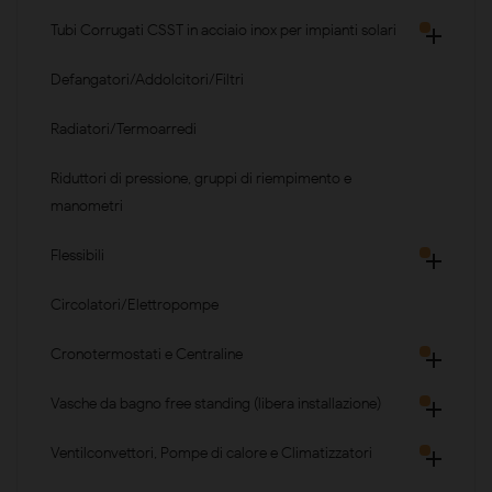
Tubi Corrugati CSST in acciaio inox per impianti solari

Defangatori/Addolcitori/Filtri
Radiatori/Termoarredi
Riduttori di pressione, gruppi di riempimento e
manometri
Flessibili

Circolatori/Elettropompe
Cronotermostati e Centraline

Vasche da bagno free standing (libera installazione)

Ventilconvettori, Pompe di calore e Climatizzatori
