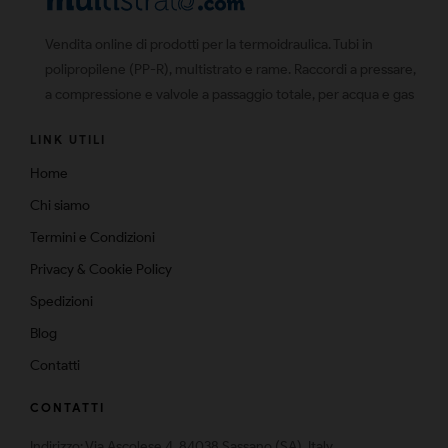
Vendita online di prodotti per la termoidraulica. Tubi in
polipropilene (PP-R), multistrato e rame. Raccordi a pressare,
a compressione e valvole a passaggio totale, per acqua e gas
LINK UTILI
Home
Chi siamo
Termini e Condizioni
Privacy & Cookie Policy
Spedizioni
Blog
Contatti
CONTATTI
Indirizzo: Via Ascolese 4, 84038 Sassano (SA), Italy