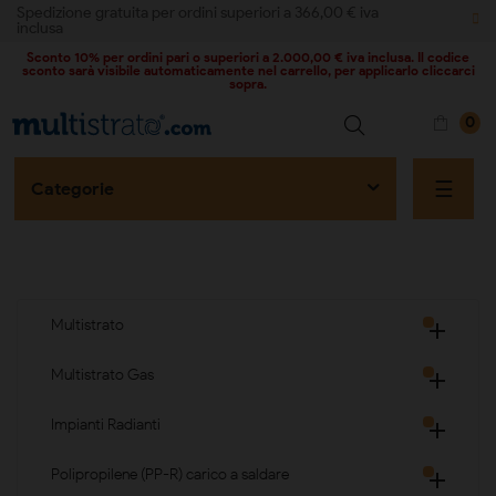
Spedizione gratuita per ordini superiori a 366,00 € iva
inclusa
Sconto 10% per ordini pari o superiori a 2.000,00 € iva inclusa. Il codice
sconto sarà visibile automaticamente nel carrello, per applicarlo cliccarci
sopra.
0
naviga
☰
Categorie
Multistrato

Multistrato Gas

Impianti Radianti

Polipropilene (PP-R) carico a saldare
