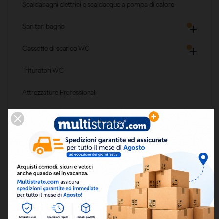
Scaldabagni elettrici e scaldacque a pompa di calore
Sanitari bagno

Cassette di scarico WC

Trituratori WC
Attrezzature Professionali
Elenco dei prodotti per
marca Deltacalor