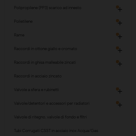
Polipropilene (PP3) scarico ad innesto

Polietilene

Rame

Raccordi in ottone giallo e cromato

Raccordi in ghisa malleabile zincati

Raccordi in acciaio zincato
Valvole a sfera e rubinetti

Valvole/detentori e accessori per radiatori

Valvole di ritegno, valvole di fondo e filtri
Tubi Corrugati CSST in acciaio inox Acqua/Gas